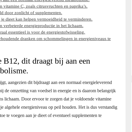
n vitamine C, zoals citrusvruchten en paprika’s.
d door zonlicht of supplementen.
 je dieet kan helpen vermoeidheid te verminderen.
 verbeterde energieproductie in het lichaam.
al essentieel is voor de energiestofwisseling.
kerhoudende dranken om schommelingen in energieniveaus te
B12, dit draagt bij aan een
abolisme.
jgt, aangezien dit bijdraagt aan een normaal energieleverend
bij de omzetting van voedsel in energie en is daarom belangrijk
s lichaam. Door ervoor te zorgen dat je voldoende vitamine
e algehele energieniveau op peil houden. Het is dus verstandig
oe te voegen aan je dieet of eventueel supplementen te