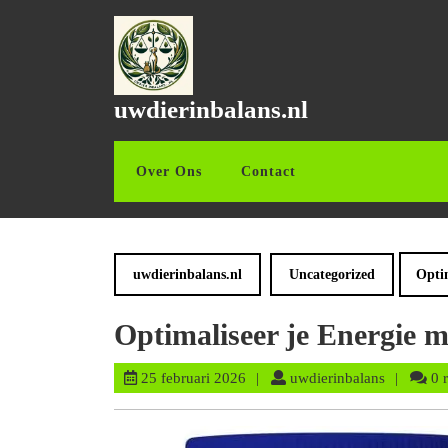
Ga
naar
de
inhoud
Ga
uwdierinbalans.nl
naar
de
inhoud
Over Ons
Contact
uwdierinbalans.nl
Uncategorized
Optim
Optimaliseer je Energie m
25
uwdierinb
25 februari 2026
uwdierinbalans
0 
februari
2026