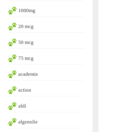
1000mg
20 mcg
50 mcg
75 mcg
academie
action
aldi
algenolie