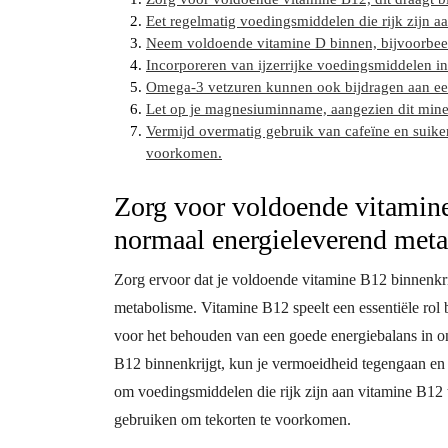
Eet regelmatig voedingsmiddelen die rijk zijn aa
Neem voldoende vitamine D binnen, bijvoorbeel
Incorporeren van ijzerrijke voedingsmiddelen in
Omega-3 vetzuren kunnen ook bijdragen aan een
Let op je magnesiuminname, aangezien dit minera
Vermijd overmatig gebruik van cafeïne en sui
voorkomen.
Zorg voor voldoende vitamine 
normaal energieleverend met
Zorg ervoor dat je voldoende vitamine B12 binnenkri
metabolisme. Vitamine B12 speelt een essentiële rol 
voor het behouden van een goede energiebalans in on
B12 binnenkrijgt, kun je vermoeidheid tegengaan en j
om voedingsmiddelen die rijk zijn aan vitamine B12 t
gebruiken om tekorten te voorkomen.