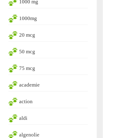
1000 mg
1000mg
20 mcg
50 mcg
75 mcg
academie
action
aldi
algenolie