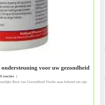
Lambe
e ondersteuning voor uw gezondheid
Visoli
nbalans
0 reacties
Natuu
tuurlijke Bron van Gezondheid Visolie staat bekend om zijn
onder
voor
uw