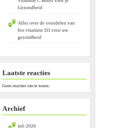
Vitamine C Boost voor je
Gezondheid
Alles over de voordelen van
bio vitamine D3 voor uw
gezondheid
Laatste reacties
rts
Geen reacties om te tonen.
e:
rlijke
steuning
Archief
juli 2026