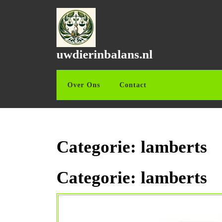
Ga
naar
de
inhoud
Ga
uwdierinbalans.nl
naar
de
inhoud
Over Ons
Contact
Categorie:
lamberts
Categorie:
lamberts