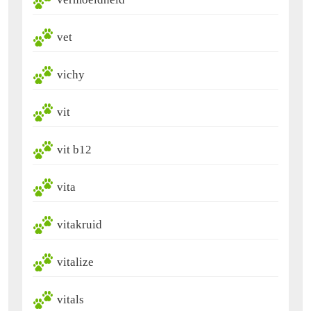
vet
vichy
vit
vit b12
vita
vitakruid
vitalize
vitals