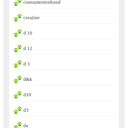
consumentenbond
creatine
d 10
d 12
d 3
d&k
d10
d3
da