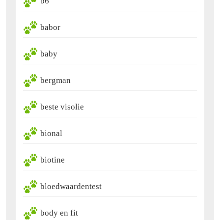
b6
babor
baby
bergman
beste visolie
bional
biotine
bloedwaardentest
body en fit