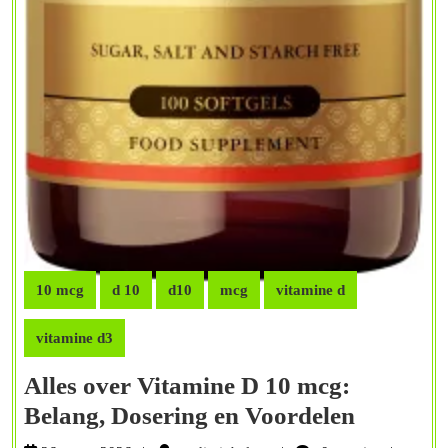
10 mcg
d 10
d10
mcg
vitamine d
vitamine d3
Alles over Vitamine D 10 mcg:
Alles
Belang, Dosering en Voordelen
over