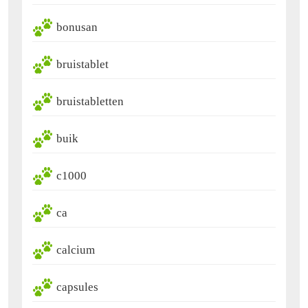
bonusan
bruistablet
bruistabletten
buik
c1000
ca
calcium
capsules