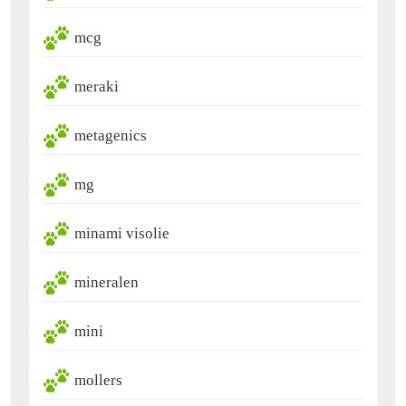
mcg
meraki
metagenics
mg
minami visolie
mineralen
mini
mollers