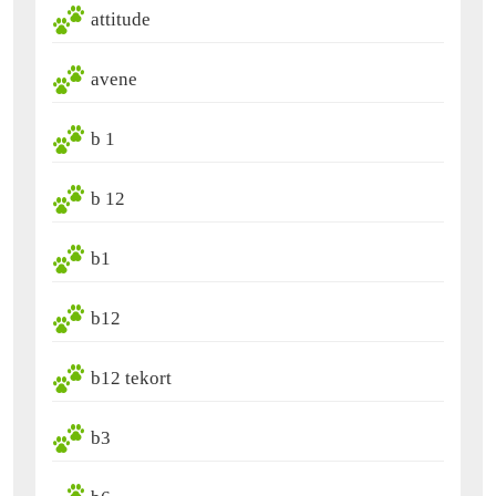
attitude
avene
b 1
b 12
b1
b12
b12 tekort
b3