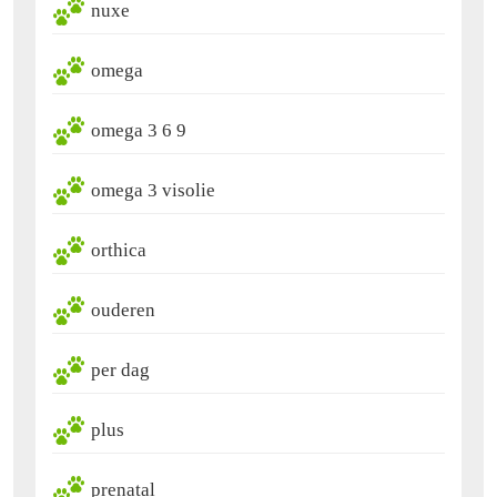
nuxe
omega
omega 3 6 9
omega 3 visolie
orthica
ouderen
per dag
plus
prenatal