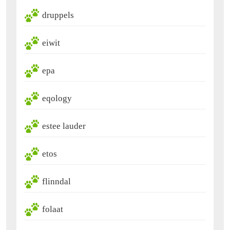
druppels
eiwit
epa
eqology
estee lauder
etos
flinndal
folaat