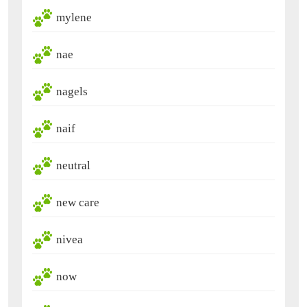
mylene
nae
nagels
naif
neutral
new care
nivea
now