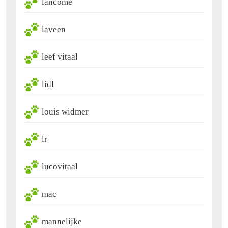
lancome
laveen
leef vitaal
lidl
louis widmer
lr
lucovitaal
mac
mannelijke