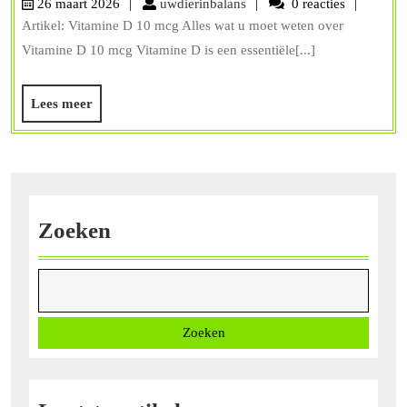
uwdierinbalans
26 maart 2026
uwdierinbalans
0 reacties
Vitamin
Artikel: Vitamine D 10 mcg Alles wat u moet weten over
D
Vitamine D 10 mcg Vitamine D is een essentiële[...]
10
mcg:
Lees
Lees meer
meer
Belang,
Doserin
en
Voordel
Zoeken
Zoeken