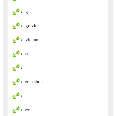
dag
dagravit
davitamon
dha
di
dieren shop
dk
dove