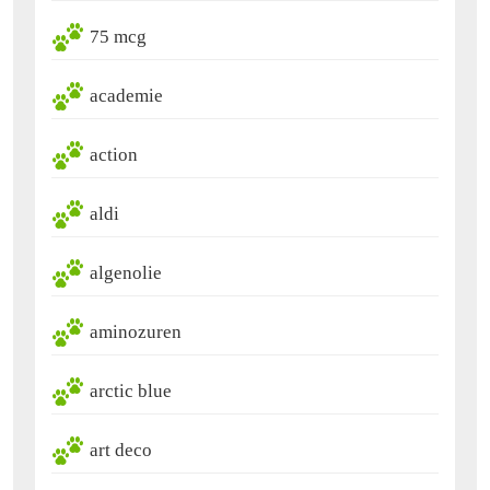
75 mcg
academie
action
aldi
algenolie
aminozuren
arctic blue
art deco