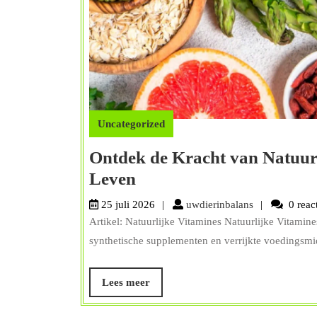
Uncategorized
Ontdek de Kracht van Natuur
Ontdek
Leven
de
uwdierinbalan
25 juli 2026
uwdierinbalans
0 reac
Kracht
Artikel: Natuurlijke Vitamines Natuurlijke Vitami
van
synthetische supplementen en verrijkte voedingsmid
Natuurlijke
Vitamines
Lees
Lees meer
meer
voor