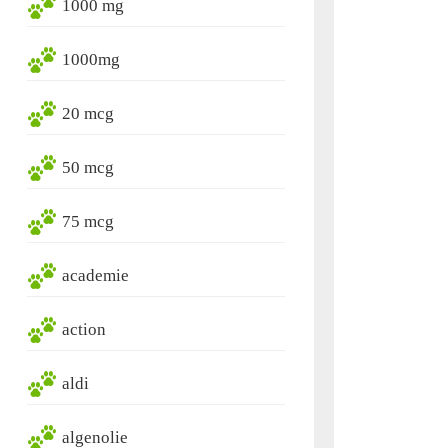
1000 mg
1000mg
20 mcg
50 mcg
75 mcg
academie
action
aldi
algenolie