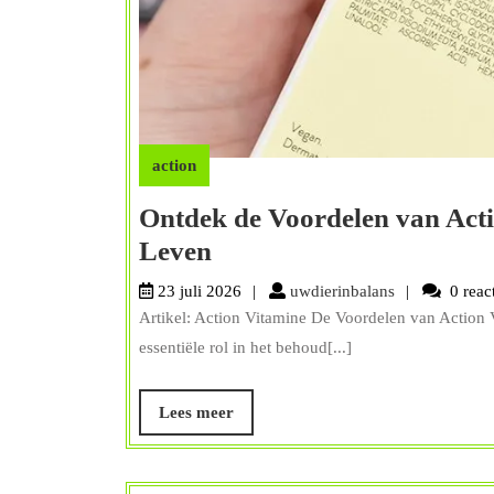
action
Ontdek de Voordelen van Act
Ontdek
Leven
de
uwdierinbalan
23 juli 2026
uwdierinbalans
0 reac
Voordelen
Artikel: Action Vitamine De Voordelen van Action
van
essentiële rol in het behoud[...]
Action
Vitamine
Lees
Lees meer
meer
voor
een