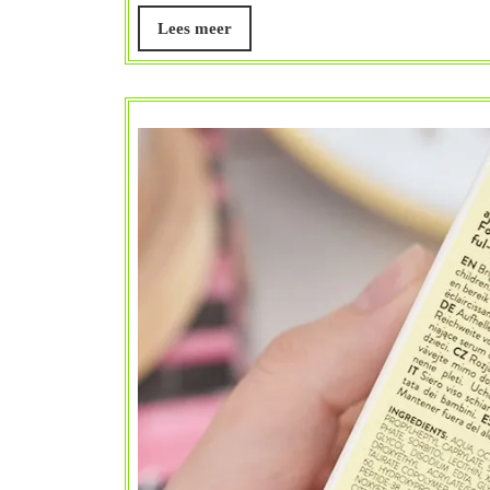
Belangrijk
Lees
Lees meer
meer
voor
een
Gezond
Lichaam