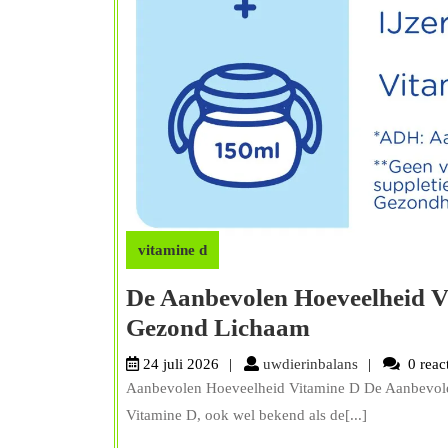
vitamine d
De Aanbevolen Hoeveelheid Vi
De
Gezond Lichaam
Aanbevolen
uwdierinbalan
24 juli 2026
uwdierinbalans
0 reac
Hoeveelheid
Aanbevolen Hoeveelheid Vitamine D De Aanbevole
Vitamine
Vitamine D, ook wel bekend als de[...]
D: