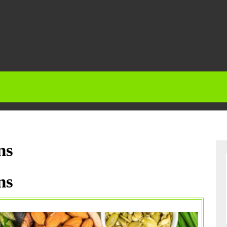
ns
ns