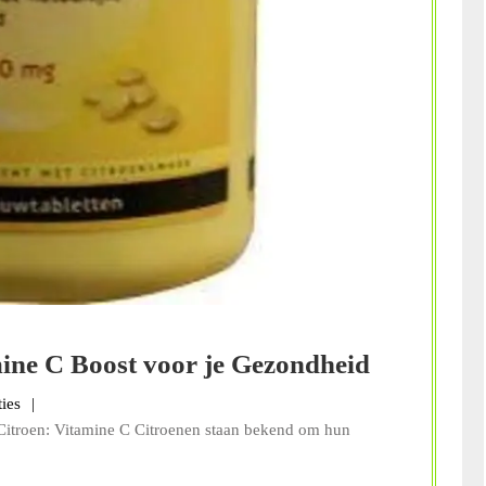
De
ine C Boost voor je Gezondheid
Kracht
s
ties
van
Citroen: Vitamine C Citroenen staan bekend om hun
Citroen: