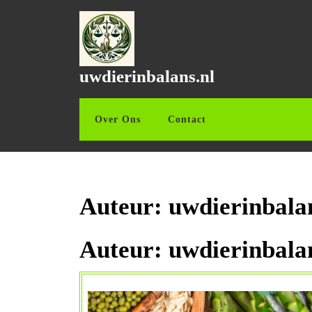
Ga
naar
de
inhoud
Ga
uwdierinbalans.nl
naar
de
inhoud
Over Ons
Contact
Auteur:
uwdierinbala
Auteur:
uwdierinbala