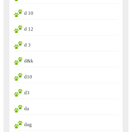
d 10
d 12
d 3
d&k
d10
d3
da
dag