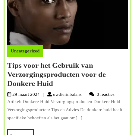
Uncategorized
Tips voor het Gebruik van
Verzorgingsproducten voor de
Tips
Donkere Huid
voor
uwdierinbalans
29 maart 2024
uwdierinbalans
0 reacties
het
Artikel: Donkere Huid Verzorgingsproducten Donkere Huid
Gebruik
Verzorgingsproducten: Tips en Advies De donkere huid heeft
van
specifieke behoeften als het gaat om[...]
Verzorgingsproducten