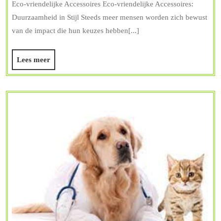
vriendelijke
Eco-vriendelijke Accessoires Eco-vriendelijke Accessoires:
Accessoires
Duurzaamheid in Stijl Steeds meer mensen worden zich bewust
voor
van de impact die hun keuzes hebben[...]
een
Lees
Lees meer
Duurzame
meer
Look