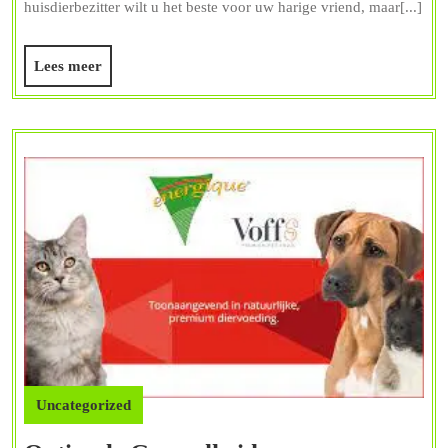
dier
huisdierbezitter wilt u het beste voor uw harige vriend, maar[...]
voor
Lees
Lees meer
uw
meer
huisd
Uncategorized