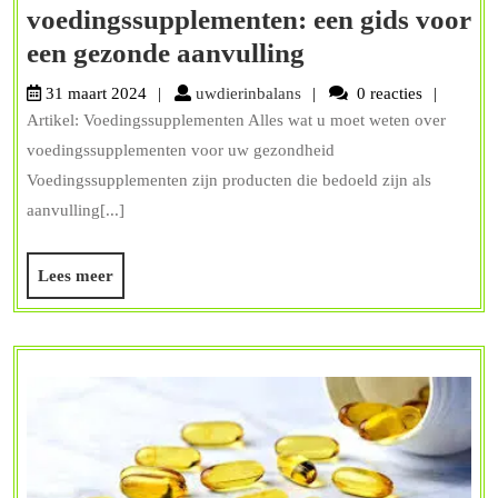
voedingssupplementen: een gids voor
Alles
een gezonde aanvulling
wat
uwdierinbalans
31 maart 2024
uwdierinbalans
0 reacties
u
Artikel: Voedingssupplementen Alles wat u moet weten over
moet
voedingssupplementen voor uw gezondheid
weten
Voedingssupplementen zijn producten die bedoeld zijn als
aanvulling[...]
over
voedingssupple
Lees
Lees meer
een
meer
gids
voor
een
gezonde
aanvulling