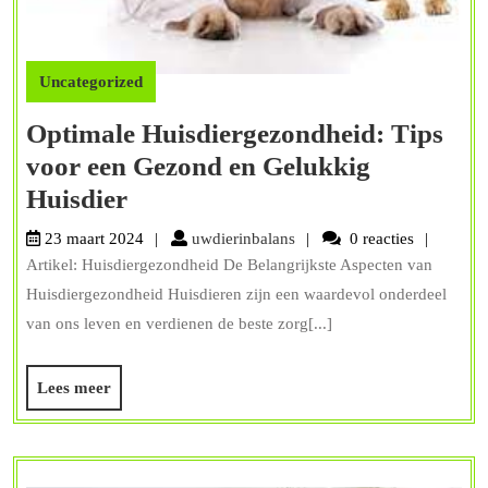
Uncategorized
Optimale Huisdiergezondheid: Tips
voor een Gezond en Gelukkig
Optimale
Huisdier
Huisdiergezondheid:
uwdierinbalans
23 maart 2024
uwdierinbalans
0 reacties
Tips
Artikel: Huisdiergezondheid De Belangrijkste Aspecten van
voor
Huisdiergezondheid Huisdieren zijn een waardevol onderdeel
een
van ons leven en verdienen de beste zorg[...]
Gezond
Lees
Lees meer
en
meer
Gelukkig
Huisdier