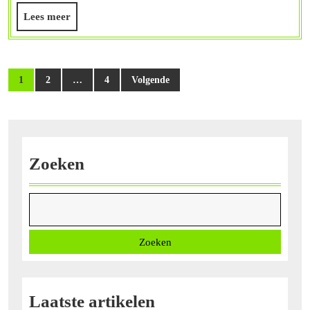
Lees
Lees meer
meer
Berichtnavigatie
1
2
…
4
Volgende
Zoeken
Zoeken
Laatste artikelen