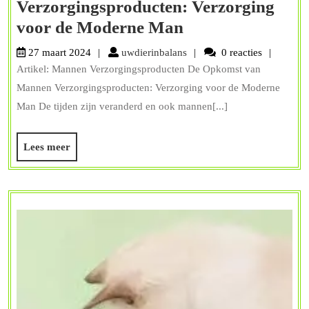
Verzorgingsproducten: Verzorging
Het
voor de Moderne Man
Belang
uwdierinbalans
27 maart 2024
uwdierinbalans
0 reacties
van
Artikel: Mannen Verzorgingsproducten De Opkomst van
Mannen
Mannen Verzorgingsproducten: Verzorging voor de Moderne
Verzorgingsprod
Man De tijden zijn veranderd en ook mannen[...]
Verzorging
Lees
Lees meer
voor
meer
de
Moderne
Man