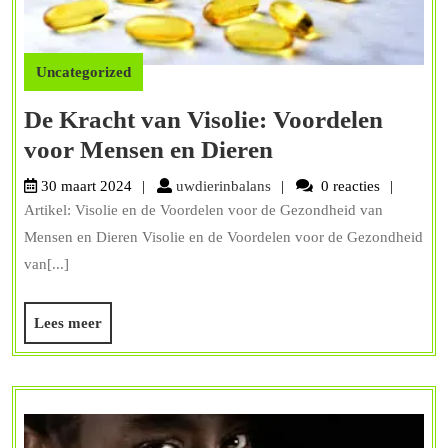
Uncategorized
De Kracht van Visolie: Voordelen
De
voor Mensen en Dieren
Kracht
uwdierinbalans
30 maart 2024
uwdierinbalans
0 reacties
van
Artikel: Visolie en de Voordelen voor de Gezondheid van
Visolie:
Mensen en Dieren Visolie en de Voordelen voor de Gezondheid
Voordelen
van[...]
voor
Lees
Lees meer
Mensen
meer
en
Dieren