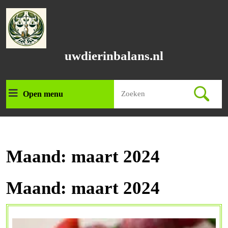
Ga
naar
de
inhoud
Ga
uwdierinbalans.nl
naar
de
inhoud
Zoek
Open menu
Open
naar:
menu
Maand:
maart 2024
Maand:
maart 2024