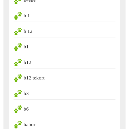
avene
b 1
b 12
b1
b12
b12 tekort
b3
b6
babor