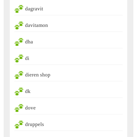
dagravit
davitamon
dha
di
dieren shop
dk
dove
druppels