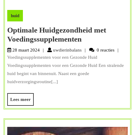
huid
Optimale Huidgezondheid met
Optimale
Voedingssupplementen
Huidgezondheid
uwdierinbalans
28 maart 2024
uwdierinbalans
0 reacties
met
Voedingssupplementen voor een Gezonde Huid
Voedingssupple
Voedingssupplementen voor een Gezonde Huid Een stralende
huid begint van binnenuit. Naast een goede
huidverzorgingsroutine[...]
Lees
Lees meer
meer