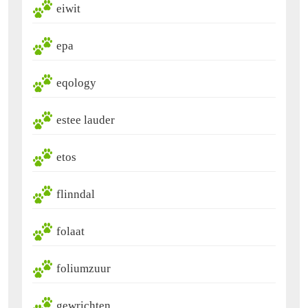
eiwit
epa
eqology
estee lauder
etos
flinndal
folaat
foliumzuur
gewrichten