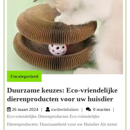
Uncategorized
Duurzame keuzes: Eco-vriendelijke
Duur
dierenproducten voor uw huisdier
keuze
uwdierinbalans
26 maart 2024
uwdierinbalans
0 reacties
Eco-
Eco-vriendelijke Dierenproducten Eco-vriendelijke
vrien
Dierenproducten: Duurzaamheid voor uw Huisdier Als trotse