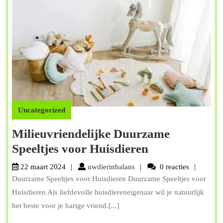
Uncategorized
Milieuvriendelijke Duurzame
Milieuvriende
Speeltjes voor Huisdieren
Duurzame
uwdierinbalans
22 maart 2024
uwdierinbalans
0 reacties
Speeltjes
Duurzame Speeltjes voor Huisdieren Duurzame Speeltjes voor
voor
Huisdieren Als liefdevolle huisdiereneigenaar wil je natuurlijk
Huisdieren
het beste voor je harige vriend.[...]