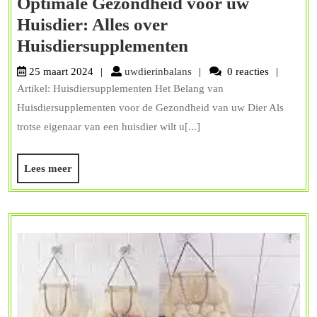
Optimale Gezondheid voor uw
Huisdier: Alles over
Optimale
Huisdiersupplementen
Gezondheid
uwdierinbalans
25 maart 2024
uwdierinbalans
0 reacties
voor
Artikel: Huisdiersupplementen Het Belang van
uw
Huisdiersupplementen voor de Gezondheid van uw Dier Als
Huisdier:
trotse eigenaar van een huisdier wilt u[...]
Alles
Lees
Lees meer
over
meer
Huisdiersupplem