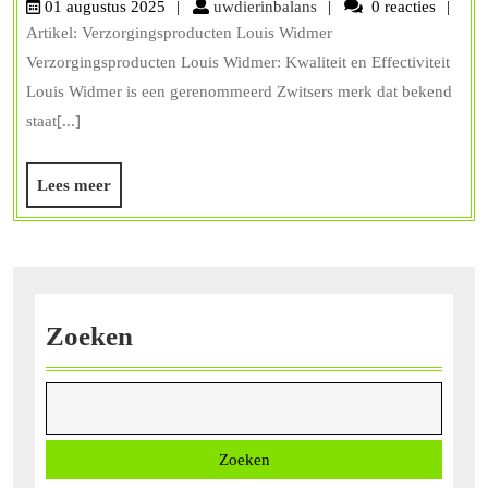
uwdierinbalans
01 augustus 2025
uwdierinbalans
0 reacties
van
Artikel: Verzorgingsproducten Louis Widmer
Louis
Verzorgingsproducten Louis Widmer: Kwaliteit en Effectiviteit
Widm
Louis Widmer is een gerenommeerd Zwitsers merk dat bekend
staat[...]
Kwali
en
Lees
Lees meer
Effect
meer
Zoeken
Zoeken