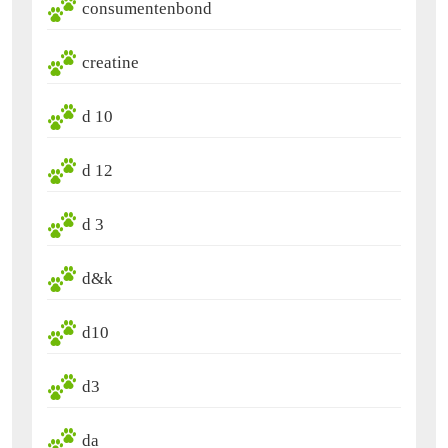
consumentenbond
creatine
d 10
d 12
d 3
d&k
d10
d3
da