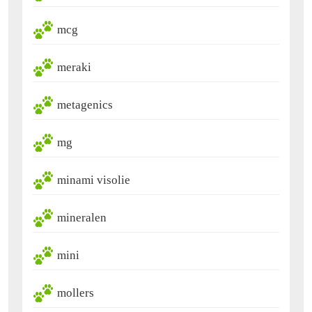
mcg
meraki
metagenics
mg
minami visolie
mineralen
mini
mollers