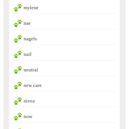
mylene
nae
nagels
naif
neutral
new care
nivea
now