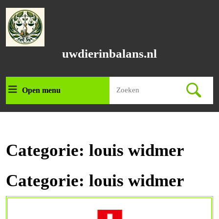
Ga
naar
de
inhoud
Ga
uwdierinbalans.nl
naar
de
inhoud
Zoek
Open menu
Open
naar:
menu
Categorie:
louis widmer
Categorie:
louis widmer