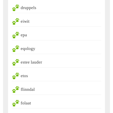
druppels
eiwit
epa
eqology
estee lauder
etos
flinndal
folaat