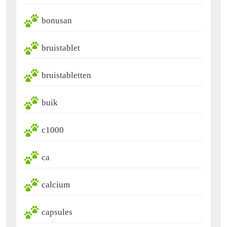
bonusan
bruistablet
bruistabletten
buik
c1000
ca
calcium
capsules