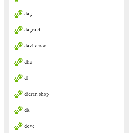
dag
dagravit
davitamon
dha
di
dieren shop
dk
dove