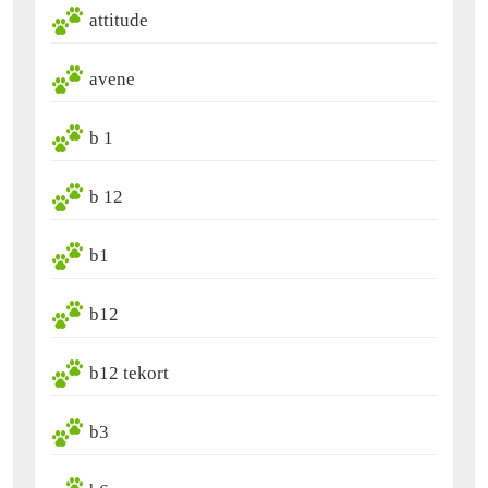
attitude
avene
b 1
b 12
b1
b12
b12 tekort
b3