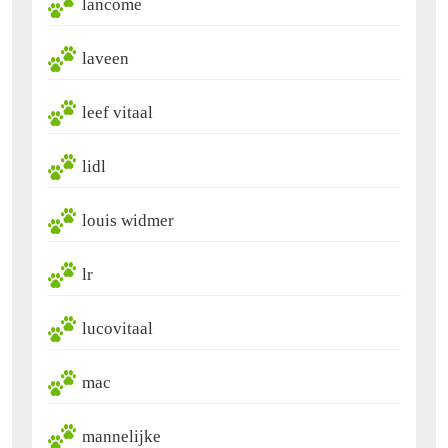
lancome
laveen
leef vitaal
lidl
louis widmer
lr
lucovitaal
mac
mannelijke