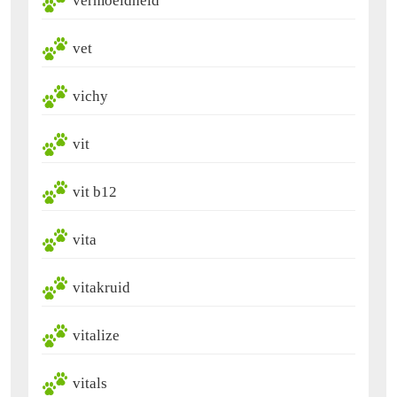
vermoeidheid
vet
vichy
vit
vit b12
vita
vitakruid
vitalize
vitals