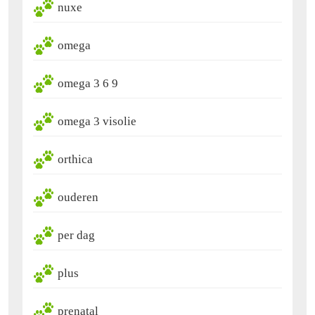
nuxe
omega
omega 3 6 9
omega 3 visolie
orthica
ouderen
per dag
plus
prenatal