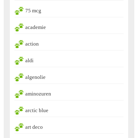
75 mcg
academie
action
aldi
algenolie
aminozuren
arctic blue
art deco