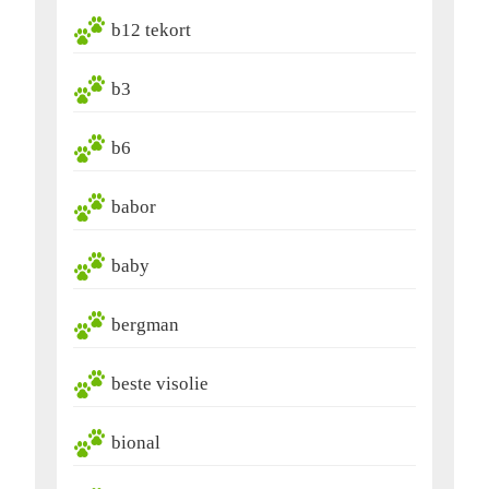
b12 tekort
b3
b6
babor
baby
bergman
beste visolie
bional