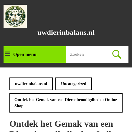
Ga
naar
de
inhoud
Ga
uwdierinbalans.nl
naar
de
inhoud
Zoek
Open menu
Open
naar:
menu
uwdierinbalans.nl
Uncategorized
Ontdek het Gemak van een Dierenbenodigdheden Online
Shop
Ontdek het Gemak van een