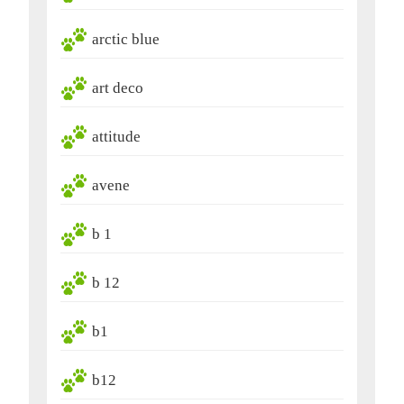
arctic blue
art deco
attitude
avene
b 1
b 12
b1
b12