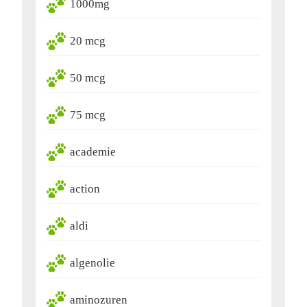
1000mg
20 mcg
50 mcg
75 mcg
academie
action
aldi
algenolie
aminozuren