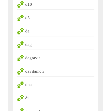
d10
d3
da
dag
dagravit
davitamon
dha
di