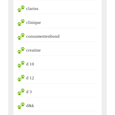
clarins
clinique
consumentenbond
creatine
d 10
d 12
d 3
d&k