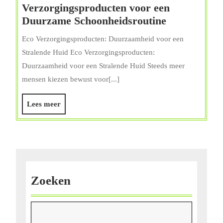
Verzorgingsproducten voor een
Ontdek
Duurzame Schoonheidsroutine
de
Eco Verzorgingsproducten: Duurzaamheid voor een
Wereld
Stralende Huid Eco Verzorgingsproducten:
van
Duurzaamheid voor een Stralende Huid Steeds meer
Eco
mensen kiezen bewust voor[...]
Verzorging
voor
Lees
Lees meer
een
meer
Duurzame
Schoonheids
Zoeken