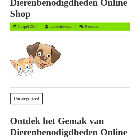
Dierenbenodigdheden Online
Shop
15
uwdierinbalans
15 april 2024
uwdierinbalans
0 reacties
april
2024
Uncategorized
Ontdek het Gemak van
Dierenbenodigdheden Online