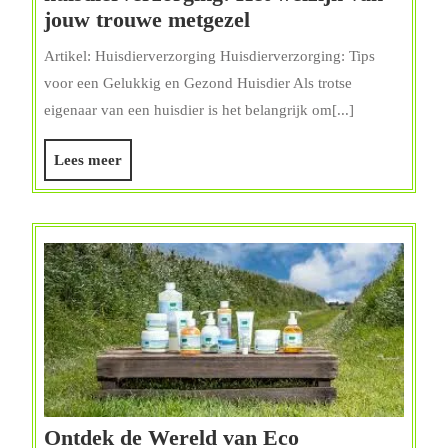
Tips
jouw trouwe metgezel
voor
Artikel: Huisdierverzorging Huisdierverzorging: Tips
optimale
voor een Gelukkig en Gezond Huisdier Als trotse
huisdierverzorging:
eigenaar van een huisdier is het belangrijk om[...]
Het
welzijn
Lees
Lees meer
van
meer
jouw
trouwe
metgezel
Ontdek de Wereld van Eco