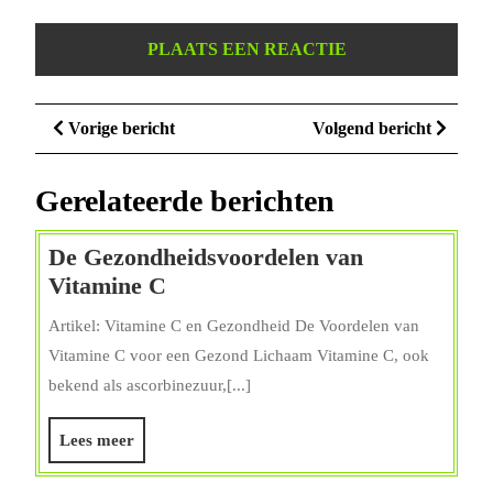
Berichtnavigatie
Vorige
Volge
Vorige bericht
Volgend bericht
bericht
bericht
Gerelateerde berichten
De Gezondheidsvoordelen van
De
Vitamine C
Gezondheidsvoordelen
Artikel: Vitamine C en Gezondheid De Voordelen van
van
Vitamine C voor een Gezond Lichaam Vitamine C, ook
Vitamine
bekend als ascorbinezuur,[...]
C
Lees
Lees meer
meer