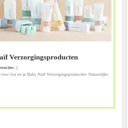
Natuurlijke
aïf Verzorgingsproducten
Verzorging
alans
reacties
met
 voor Jou en je Baby Naïf Verzorgingsproducten: Natuurlijke
Naïf
Verzorgingspro