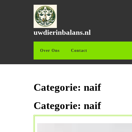
Ga
naar
de
inhoud
Ga
uwdierinbalans.nl
naar
de
inhoud
Over Ons
Contact
Categorie:
naif
Categorie:
naif