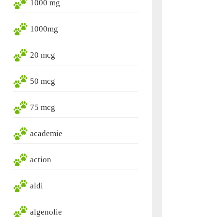
1000 mg
1000mg
20 mcg
50 mcg
75 mcg
academie
action
aldi
algenolie