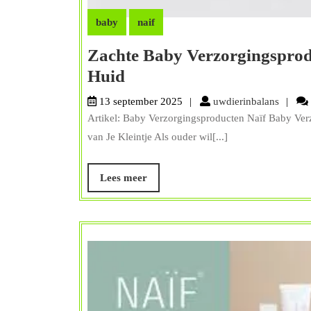
baby
naif
Zachte Baby Verzorgingsprod
Zachte
Huid
Baby
uwdier
13 september 2025
uwdierinbalans
Verzorgingsproducten
Artikel: Baby Verzorgingsproducten Naïf Baby Ver
van
van Je Kleintje Als ouder wil[...]
Naïf
voor
Lees
Lees meer
meer
de
Gevoelige
Huid