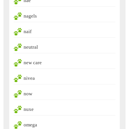
nae
nagels
naif
neutral
new care
nivea
now
nuxe
omega