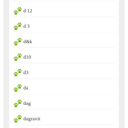
d 12
d 3
d&k
d10
d3
da
dag
dagravit