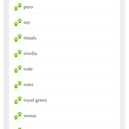
puro
ray
rituals
rivella
rode
roter
royal green
sensai