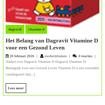
dagravit
vitamine d
Het Belang van Dagravit Vitamine D
Het
voor een Gezond Leven
Belang
uwdierinbalans
20 februari 2026
uwdierinbalans
0 reacties
van
Artikel over Dagravit Vitamine D Dagravit Vitamine D:
Dagravit
Belangrijk voor een Gezond Leven Vitamine D is een essentiële
Vitamine
voedingsstof die[...]
D
Lees
Lees meer
voor
meer
een
Gezond