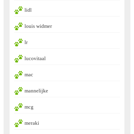
lidl
louis widmer
lr
lucovitaal
mac
mannelijke
mcg
meraki