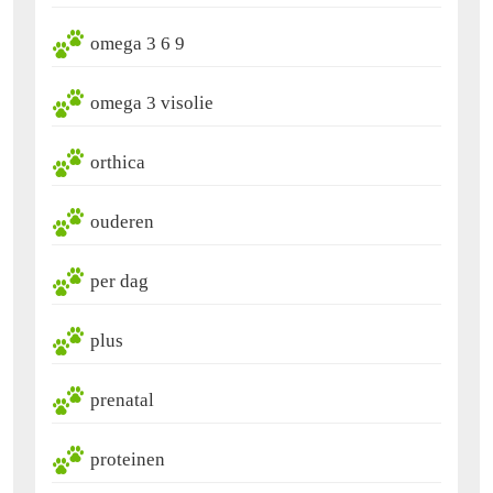
omega 3 6 9
omega 3 visolie
orthica
ouderen
per dag
plus
prenatal
proteinen