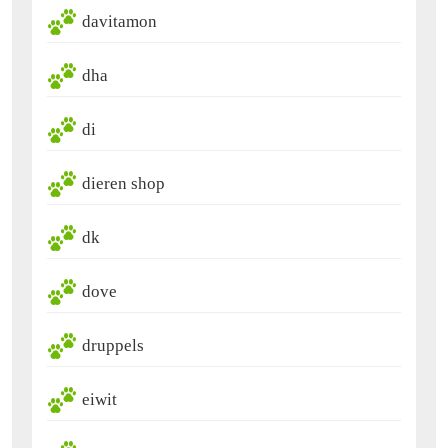
davitamon
dha
di
dieren shop
dk
dove
druppels
eiwit