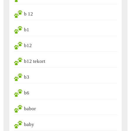
b 12
b1
b12
b12 tekort
b3
b6
babor
baby