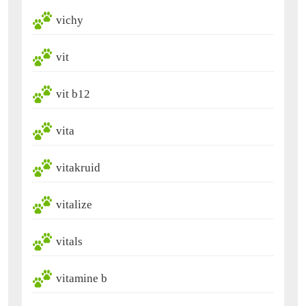
vichy
vit
vit b12
vita
vitakruid
vitalize
vitals
vitamine b