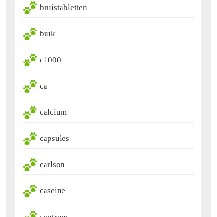
bruistabletten
buik
c1000
ca
calcium
capsules
carlson
caseine
centrum