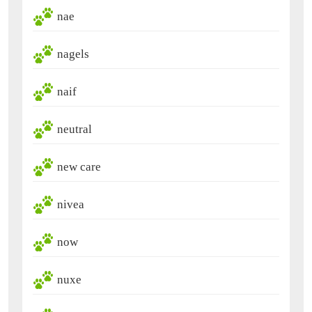
nae
nagels
naif
neutral
new care
nivea
now
nuxe