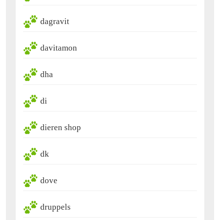
dagravit
davitamon
dha
di
dieren shop
dk
dove
druppels