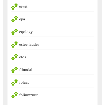
eiwit
epa
eqology
estee lauder
etos
flinndal
folaat
foliumzuur