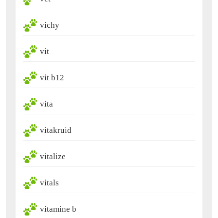
vichy
vit
vit b12
vita
vitakruid
vitalize
vitals
vitamine b