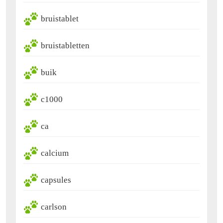
bruistablet
bruistabletten
buik
c1000
ca
calcium
capsules
carlson