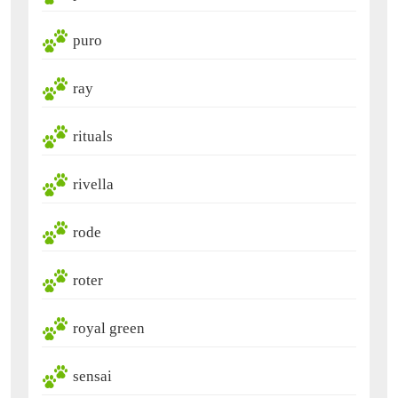
puro
ray
rituals
rivella
rode
roter
royal green
sensai