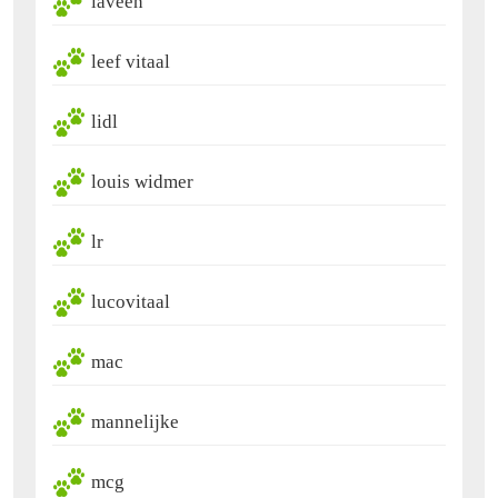
laveen
leef vitaal
lidl
louis widmer
lr
lucovitaal
mac
mannelijke
mcg