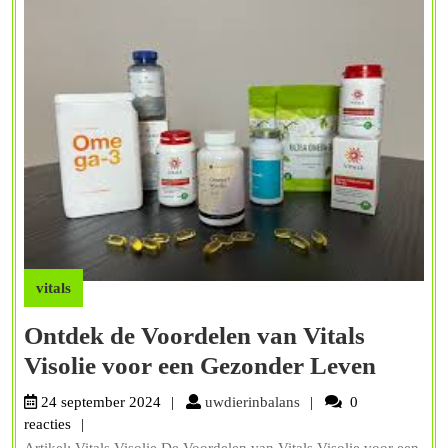
vitals
Ontdek de Voordelen van Vitals
Ontde
Visolie voor een Gezonder Leven
de
uwdierinbalans
24 september 2024
uwdierinbalans
0
Voord
reacties
Artikel: Vitals Visolie De Voordelen van Vitals Visolie voor een