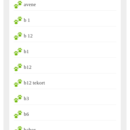
avene
b 1
b 12
b1
b12
b12 tekort
b3
b6
babor