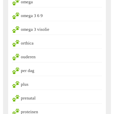
omega
omega 3 6 9
omega 3 visolie
orthica
ouderen
per dag
plus
prenatal
proteinen