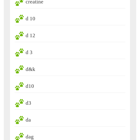
creatine
d 10
d 12
d 3
d&k
d10
d3
da
dag