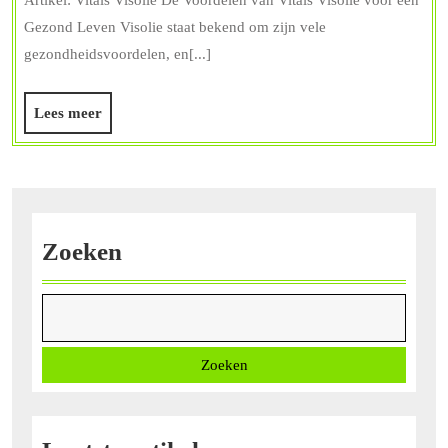
van
Gezond Leven Visolie staat bekend om zijn vele
Vitals
gezondheidsvoordelen, en[...]
Visolie
voor
Lees
Lees meer
een
meer
Gezon
Leven
Zoeken
Zoeken