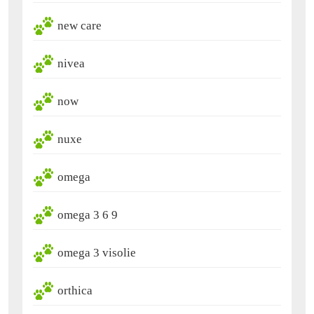
new care
nivea
now
nuxe
omega
omega 3 6 9
omega 3 visolie
orthica