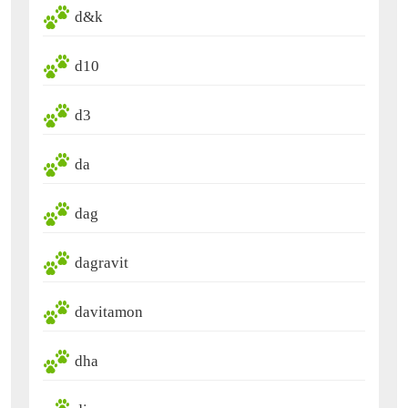
d&k
d10
d3
da
dag
dagravit
davitamon
dha