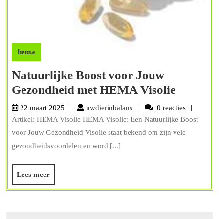
hema
Natuurlijke Boost voor Jouw
Natuurl
Gezondheid met HEMA Visolie
Boost
uwdierinbalans
22 maart 2025
uwdierinbalans
0 reacties
voor
Artikel: HEMA Visolie HEMA Visolie: Een Natuurlijke Boost
Jouw
voor Jouw Gezondheid Visolie staat bekend om zijn vele
Gezondh
gezondheidsvoordelen en wordt[...]
met
Lees
Lees meer
HEMA
meer
Visolie