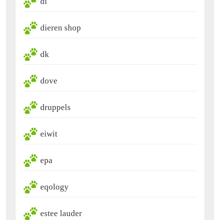
di
dieren shop
dk
dove
druppels
eiwit
epa
eqology
estee lauder