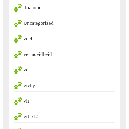
thiamine
Uncategorized
veel
vermoeidheid
vet
vichy
vit
vit b12