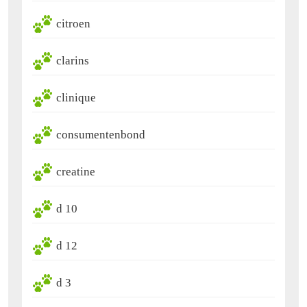
citroen
clarins
clinique
consumentenbond
creatine
d 10
d 12
d 3