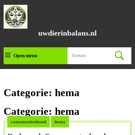
Ga
naar
de
inhoud
Ga
uwdierinbalans.nl
naar
de
inhoud
Zoek
Open menu
Open
naar:
menu
Categorie:
hema
Categorie:
hema
consumentenbond
hema