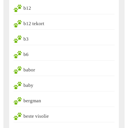
b12
b12 tekort
b3
b6
babor
baby
bergman
beste visolie