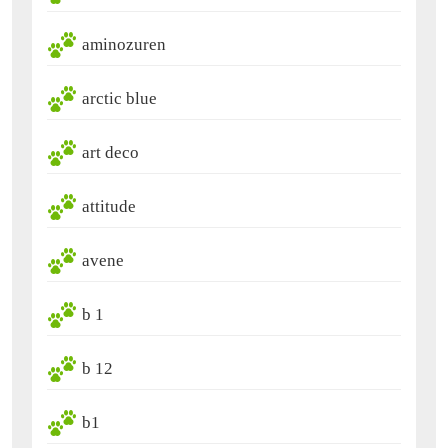
aminozuren
arctic blue
art deco
attitude
avene
b 1
b 12
b1