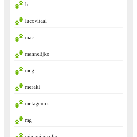
lr
lucovitaal
mac
mannelijke
mcg
meraki
metagenics
mg
minami visolie