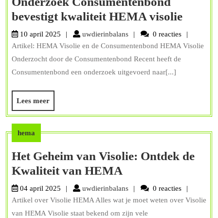
Onderzoek Consumentenbond
Onder
bevestigt kwaliteit HEMA visolie
Consu
uwdierinbalans
10 april 2025
uwdierinbalans
0 reacties
bevesti
Artikel: HEMA Visolie en de Consumentenbond HEMA Visolie
kwalite
Onderzocht door de Consumentenbond Recent heeft de
HEM
Consumentenbond een onderzoek uitgevoerd naar[...]
visolie
Lees
Lees meer
meer
hema
Het Geheim van Visolie: Ontdek de
Het
Kwaliteit van HEMA
Geheim
uwdierinbalans
04 april 2025
uwdierinbalans
0 reacties
van
Artikel over Visolie HEMA Alles wat je moet weten over Visolie
Visolie:
van HEMA Visolie staat bekend om zijn vele