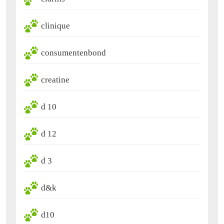
clinique
consumentenbond
creatine
d 10
d 12
d 3
d&k
d10