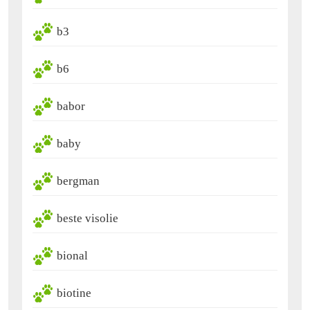
b3
b6
babor
baby
bergman
beste visolie
bional
biotine