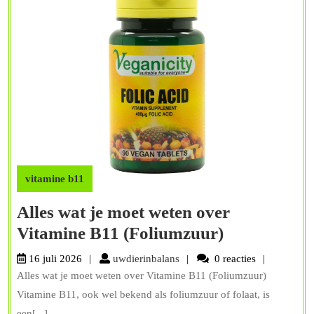
vitamine b11
Alles wat je moet weten over
Alles
Vitamine B11 (Foliumzuur)
wat
uwdierinbalans
16 juli 2026
uwdierinbalans
0 reacties
je
Alles wat je moet weten over Vitamine B11 (Foliumzuur)
moet
Vitamine B11, ook wel bekend als foliumzuur of folaat, is
een[...]