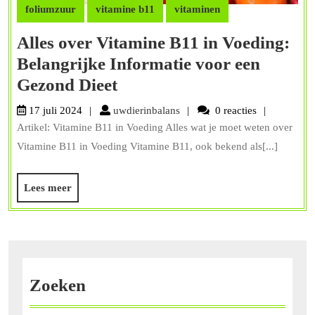
foliumzuur
vitamine b11
vitaminen
Alles over Vitamine B11 in Voeding:
Belangrijke Informatie voor een
Alles
Gezond Dieet
over
uwdierinbalans
17 juli 2024
uwdierinbalans
0 reacties
Vitamine
Artikel: Vitamine B11 in Voeding Alles wat je moet weten over
B11
Vitamine B11 in Voeding Vitamine B11, ook bekend als[...]
in
Voeding:
Lees
Lees meer
meer
Belangrijke
Informatie
voor
een
Zoeken
Gezond