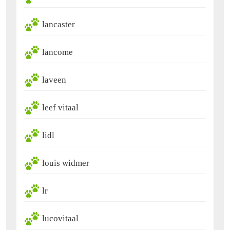
lancaster
lancome
laveen
leef vitaal
lidl
louis widmer
lr
lucovitaal