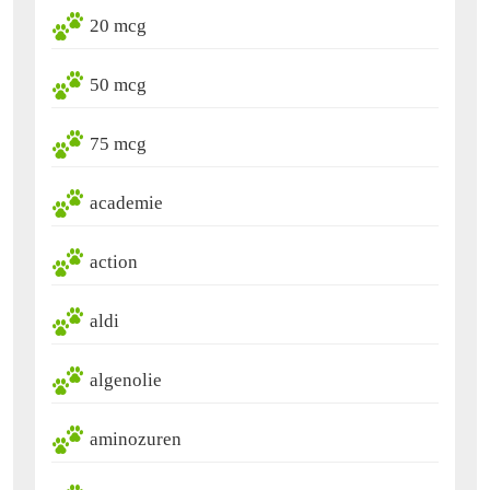
20 mcg
50 mcg
75 mcg
academie
action
aldi
algenolie
aminozuren