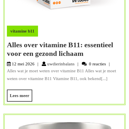
vitamine b11
Alles over vitamine B11: essentieel
Alles
voor een gezond lichaam
over
uwdierinbalans
12 mei 2026
uwdierinbalans
0 reacties
vitamine
Alles wat je moet weten over vitamine B11 Alles wat je moet
B11:
weten over vitamine B11 Vitamine B11, ook bekend[...]
essentieel
voor
Lees
Lees meer
meer
een
gezond
lichaam