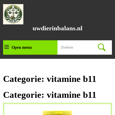
Ga
naar
de
inhoud
Ga
uwdierinbalans.nl
naar
de
inhoud
Zoek
Open menu
Open
naar:
menu
Categorie:
vitamine b11
Categorie:
vitamine b11