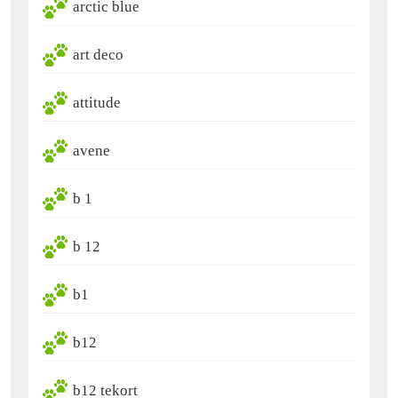
arctic blue
art deco
attitude
avene
b 1
b 12
b1
b12
b12 tekort