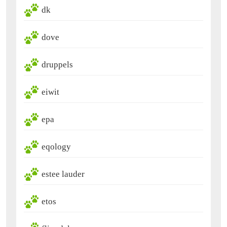
dk
dove
druppels
eiwit
epa
eqology
estee lauder
etos