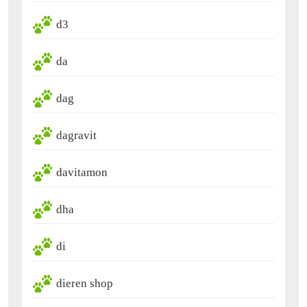
d3
da
dag
dagravit
davitamon
dha
di
dieren shop