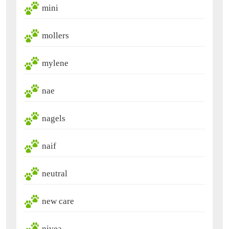
mini
mollers
mylene
nae
nagels
naif
neutral
new care
nivea