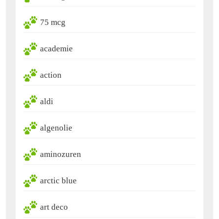
75 mcg
academie
action
aldi
algenolie
aminozuren
arctic blue
art deco