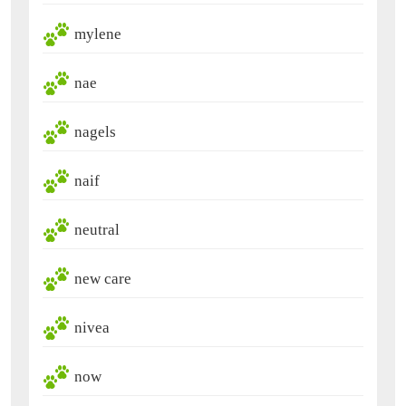
mylene
nae
nagels
naif
neutral
new care
nivea
now