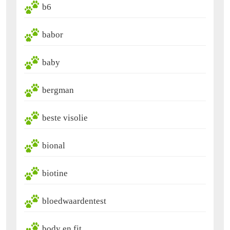
b6
babor
baby
bergman
beste visolie
bional
biotine
bloedwaardentest
body en fit