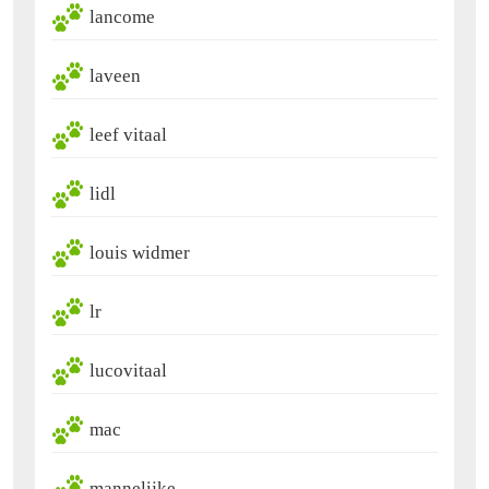
lancome
laveen
leef vitaal
lidl
louis widmer
lr
lucovitaal
mac
mannelijke