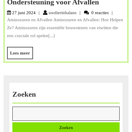
De
Ondersteuning voor Afvallen
Rol
uwdierinbalans
27 juni 2024
uwdierinbalans
0 reacties
van
Aminozuren en Afvallen Aminozuren en Afvallen: Hoe Helpen
Aminozur
Ze? Aminozuren zijn essentiële bouwstenen van eiwitten die
bij
een cruciale rol spelen[...]
Gewichtsve
Lees
Lees meer
Effectieve
meer
Ondersteu
voor
Afvallen
Zoeken
Zoeken