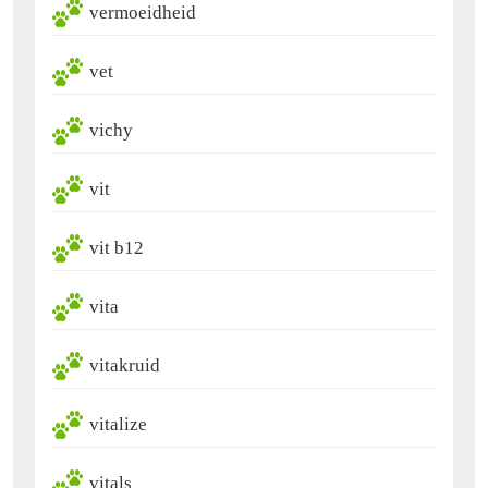
vermoeidheid
vet
vichy
vit
vit b12
vita
vitakruid
vitalize
vitals