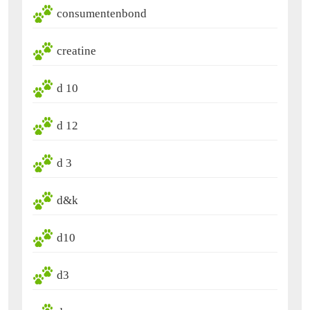
consumentenbond
creatine
d 10
d 12
d 3
d&k
d10
d3