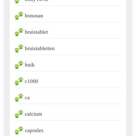
bonusan
bruistablet
bruistabletten
buik
c1000
ca
calcium
capsules