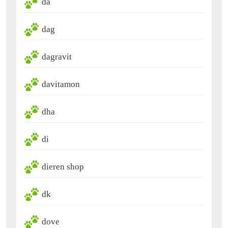
da
dag
dagravit
davitamon
dha
di
dieren shop
dk
dove