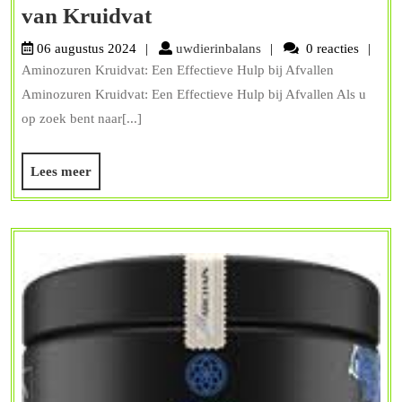
Effectief
van Kruidvat
Afvallen
uwdierinbalans
06 augustus 2024
uwdierinbalans
0 reacties
met
Aminozuren Kruidvat: Een Effectieve Hulp bij Afvallen
Aminozuren
Aminozuren Kruidvat: Een Effectieve Hulp bij Afvallen Als u
van
op zoek bent naar[...]
Kruidvat
Lees
Lees meer
meer