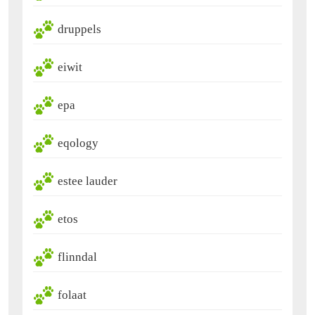
druppels
eiwit
epa
eqology
estee lauder
etos
flinndal
folaat