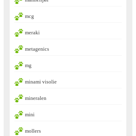
mcg
meraki
metagenics
mg
minami visolie
mineralen
mini
mollers