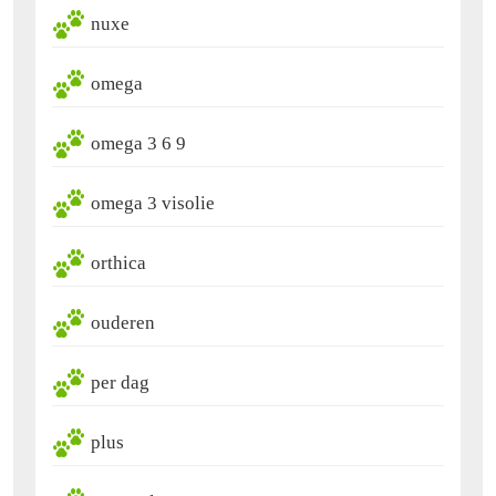
nuxe
omega
omega 3 6 9
omega 3 visolie
orthica
ouderen
per dag
plus