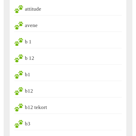
attitude
avene
b 1
b 12
b1
b12
b12 tekort
b3