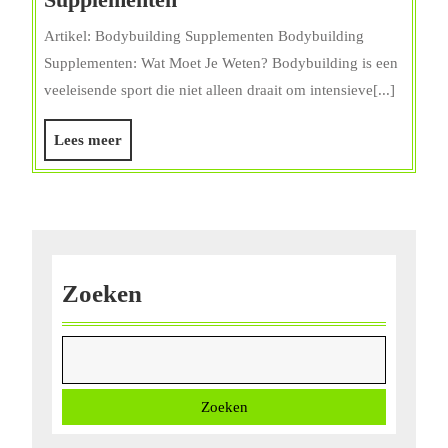
Je
Artikel: Bodybuilding Supplementen Bodybuilding
Training
Supplementen: Wat Moet Je Weten? Bodybuilding is een
Met
veeleisende sport die niet alleen draait om intensieve[...]
Deze
Populaire
Lees
Lees meer
Bodybuilding
meer
Supplementen
Zoeken
Zoeken