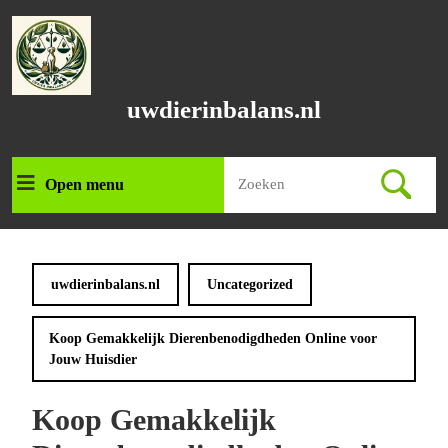
Ga
naar
de
inhoud
Ga
uwdierinbalans.nl
naar
de
inhoud
Zoek
Open menu
Open
naar:
menu
uwdierinbalans.nl
Uncategorized
Koop Gemakkelijk Dierenbenodigdheden Online voor
Jouw Huisdier
Koop Gemakkelijk