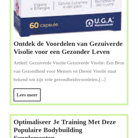
Ontdek de Voordelen van Gezuiverde
Ontdek
Visolie voor een Gezonder Leven
de
Artikel: Gezuiverde Visolie Gezuiverde Visolie: Een Bron
Voordele
van Gezondheid voor Mensen en Dieren Visolie staat
van
bekend om zijn vele gezondheidsvoordelen,[...]
Gezuiver
Visolie
Lees
Lees meer
voor
meer
een
Gezonder
Optimaliseer Je Training Met Deze
Leven
Populaire Bodybuilding
Optimaliseer
Supplementen