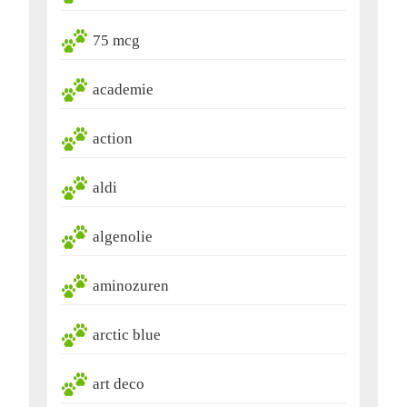
75 mcg
academie
action
aldi
algenolie
aminozuren
arctic blue
art deco