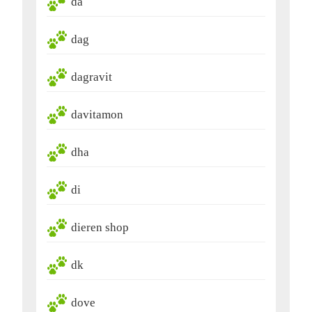
da
dag
dagravit
davitamon
dha
di
dieren shop
dk
dove