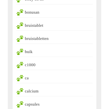
bonusan
bruistablet
bruistabletten
buik
c1000
ca
calcium
capsules