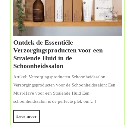
Ontdek de Essentiële
Verzorgingsproducten voor een
Stralende Huid in de
Ontdek
Schoonheidssalon
de
Artikel: Verzorgingsproducten Schoonheidssalon
Essentiële
Verzorgingsproducten voor de Schoonheidssalon: Een
Verzorgingsproducten
Must-Have voor een Stralende Huid Een
voor
schoonheidssalon is de perfecte plek om[...]
een
Stralende
Lees
Lees meer
Huid
meer
in