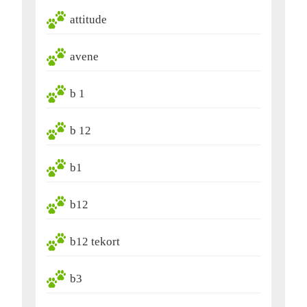
attitude
avene
b 1
b 12
b1
b12
b12 tekort
b3