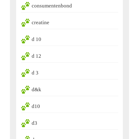
consumentenbond
creatine
d 10
d 12
d 3
d&k
d10
d3