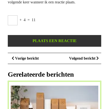
volgende keer wanneer ik een reactie plaats.
+
4
=
11
Berichtnavigatie
Vorige
Volge
Vorige bericht
Volgend bericht
bericht
bericht
Gerelateerde berichten