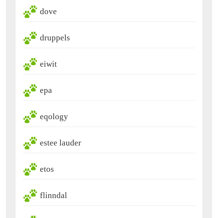
dove
druppels
eiwit
epa
eqology
estee lauder
etos
flinndal