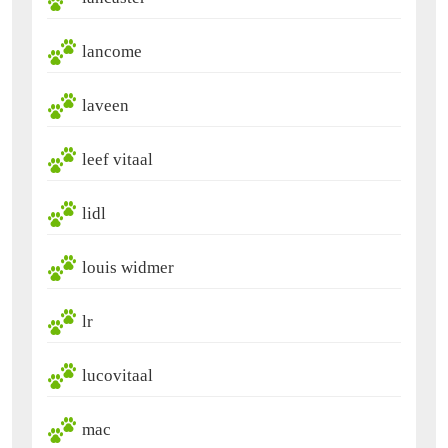
lancome
laveen
leef vitaal
lidl
louis widmer
lr
lucovitaal
mac