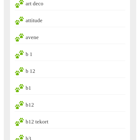
art deco
attitude
avene
b 1
b 12
b1
b12
b12 tekort
b3