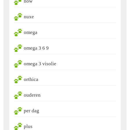
now
nuxe
omega
omega 3 6 9
omega 3 visolie
orthica
ouderen
per dag
plus