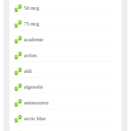
50 mcg
75 mcg
academie
action
aldi
algenolie
aminozuren
arctic blue