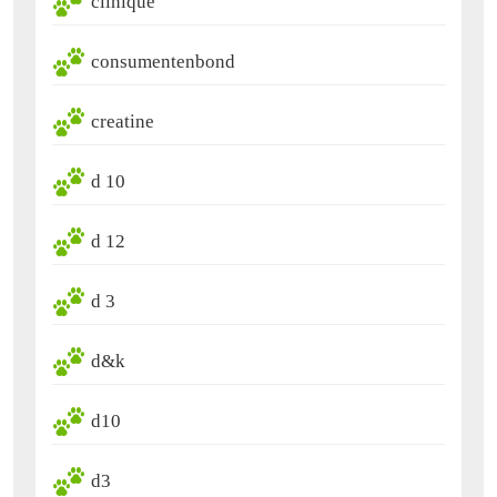
clinique
consumentenbond
creatine
d 10
d 12
d 3
d&k
d10
d3