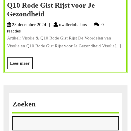
Q10 Rode Gist Rijst voor Je
Ontdek
Gezondheid
de
uwdierinbalans
23 december 2024
uwdierinbalans
0
Voordelen
reacties
Artikel: Visolie & Q10 Rode Gist Rijst De Voordelen van
van
Visolie en Q10 Rode Gist Rijst voor Je Gezondheid Visolie[...]
Visolie
en
Lees
Lees meer
Q10
meer
Rode
Gist
Rijst
voor
Zoeken
Je
Gezondheid