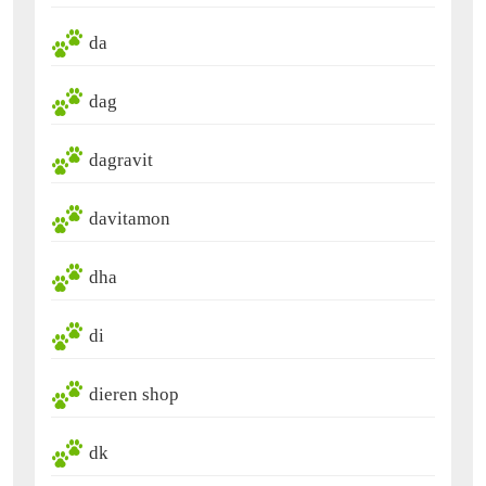
da
dag
dagravit
davitamon
dha
di
dieren shop
dk