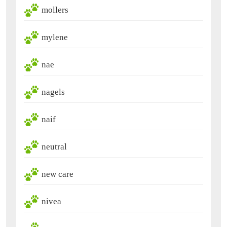
mollers
mylene
nae
nagels
naif
neutral
new care
nivea