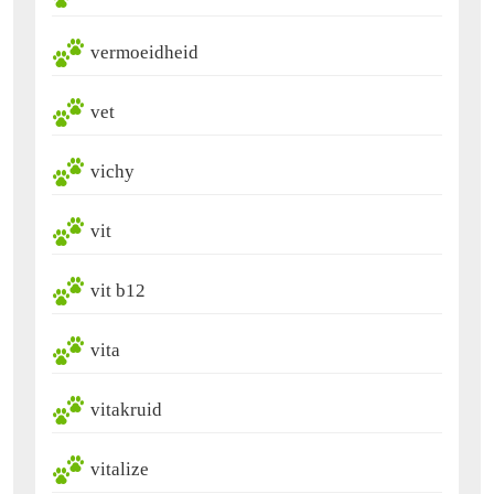
vermoeidheid
vet
vichy
vit
vit b12
vita
vitakruid
vitalize