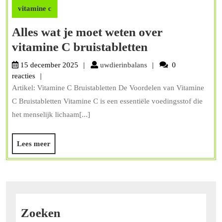
vitamine c
Alles wat je moet weten over
Alles
vitamine C bruistabletten
wat
uwdierinbalans
15 december 2025
uwdierinbalans
0
je
reacties
Artikel: Vitamine C Bruistabletten De Voordelen van Vitamine
moet
C Bruistabletten Vitamine C is een essentiële voedingsstof die
weten
het menselijk lichaam[...]
over
vitamine
Lees
Lees meer
C
meer
bruistabletten
Zoeken