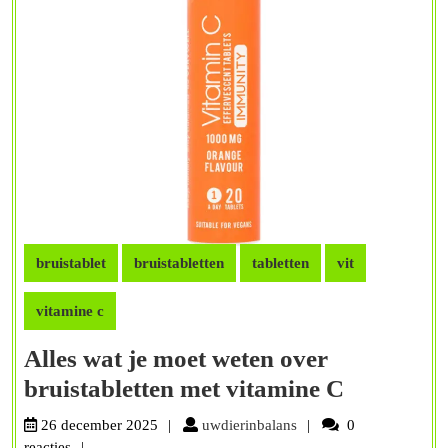
bruistablet
bruistabletten
tabletten
vit
vitamine c
Alles wat je moet weten over
Alles
bruistabletten met vitamine C
wat
uwdierinbalans
26 december 2025
uwdierinbalans
0
je
reacties