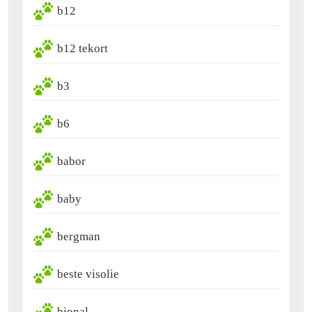
b12
b12 tekort
b3
b6
babor
baby
bergman
beste visolie
bional