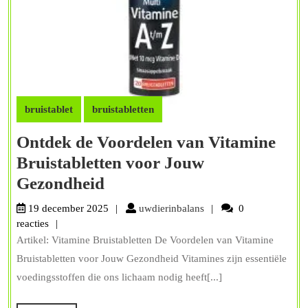
bruistablet
bruistabletten
Ontdek de Voordelen van Vitamine
Bruistabletten voor Jouw
Ontdek
Gezondheid
de
uwdierinbalans
19 december 2025
uwdierinbalans
0
Voordelen
reacties
Artikel: Vitamine Bruistabletten De Voordelen van Vitamine
van
Bruistabletten voor Jouw Gezondheid Vitamines zijn essentiële
Vitamine
voedingsstoffen die ons lichaam nodig heeft[...]
Bruistabletten
voor