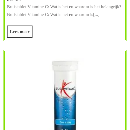
Bruistablet Vitamine C: Wat is het en waarom is het belangrijk?
moet
Bruistablet Vitamine C: Wat is het en waarom is[...]
weten
over
Lees
Lees meer
bruistabl
meer
met
vitamine
C