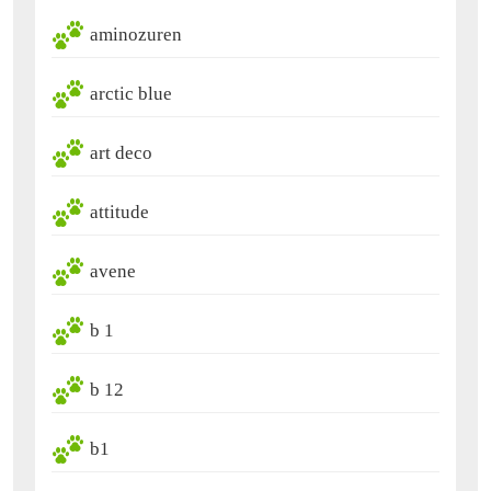
aminozuren
arctic blue
art deco
attitude
avene
b 1
b 12
b1