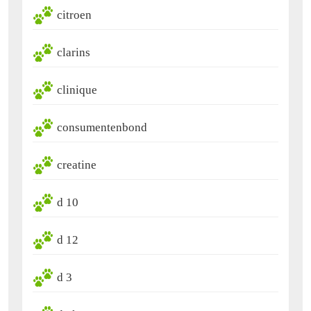
citroen
clarins
clinique
consumentenbond
creatine
d 10
d 12
d 3