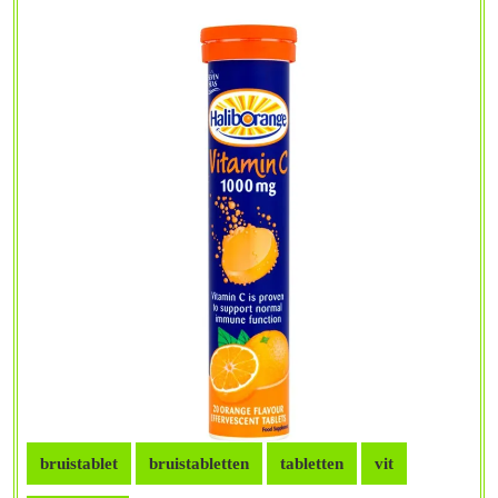
Gezondheid
bruistablet
bruistabletten
tabletten
vit