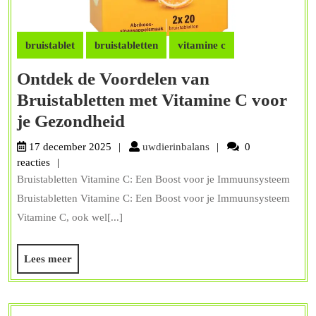
bruistablet
bruistabletten
vitamine c
Ontdek de Voordelen van
Bruistabletten met Vitamine C voor
Ontdek
je Gezondheid
de
uwdierinbalans
17 december 2025
uwdierinbalans
0
Voordelen
reacties
Bruistabletten Vitamine C: Een Boost voor je Immuunsysteem
van
Bruistabletten Vitamine C: Een Boost voor je Immuunsysteem
Bruistabletten
Vitamine C, ook wel[...]
met
Vitamine
Lees
Lees meer
C
meer
voor
je