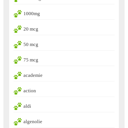
1000mg
20 mcg
50 mcg
75 mcg
academie
action
aldi
algenolie