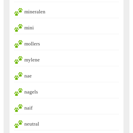
mineralen
mini
mollers
mylene
nae
nagels
naif
neutral