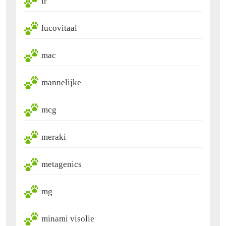
lr
lucovitaal
mac
mannelijke
mcg
meraki
metagenics
mg
minami visolie