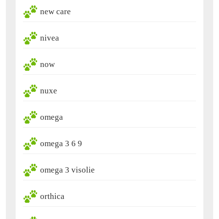
new care
nivea
now
nuxe
omega
omega 3 6 9
omega 3 visolie
orthica