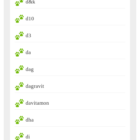
d&k
d10
d3
da
dag
dagravit
davitamon
dha
di