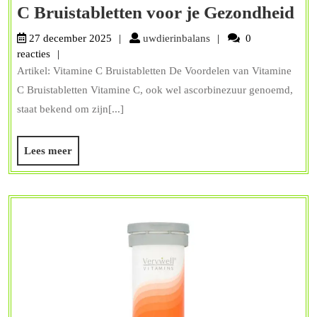
On
C Bruistabletten voor je Gezondheid
de
uwdierinbalans
27 december 2025
uwdierinbalans
0
Vo
reacties
Artikel: Vitamine C Bruistabletten De Voordelen van Vitamine
va
C Bruistabletten Vitamine C, ook wel ascorbinezuur genoemd,
Vi
staat bekend om zijn[...]
C
Bru
Lees
Lees meer
vo
meer
je
Ge