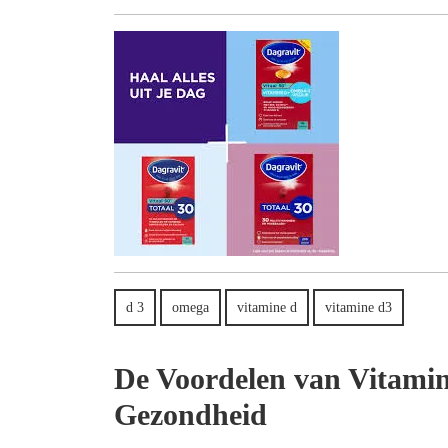
juni
2024
d 3
omega
vitamine d
vitamine d3
De Voordelen van Vitamin
Gezondheid