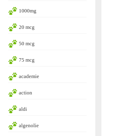
1000mg
20 mcg
50 mcg
75 mcg
academie
action
aldi
algenolie