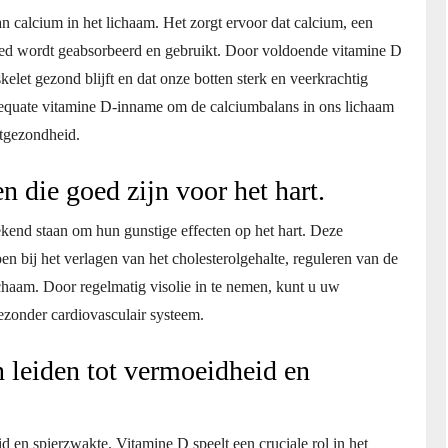
an calcium in het lichaam. Het zorgt ervoor dat calcium, een
oed wordt geabsorbeerd en gebruikt. Door voldoende vitamine D
elet gezond blijft en dat onze botten sterk en veerkrachtig
adequate vitamine D-inname om de calciumbalans in ons lichaam
otgezondheid.
n die goed zijn voor het hart.
ekend staan om hun gunstige effecten op het hart. Deze
 bij het verlagen van het cholesterolgehalte, reguleren van de
chaam. Door regelmatig visolie in te nemen, kunt u uw
ezonder cardiovasculair systeem.
 leiden tot vermoeidheid en
d en spierzwakte. Vitamine D speelt een cruciale rol in het