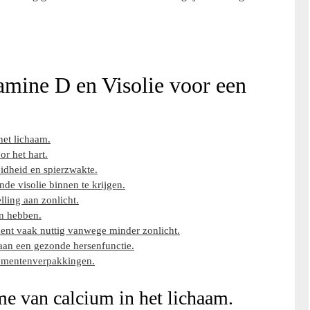
tamine D en Visolie voor een
het lichaam.
r het hart.
idheid en spierzwakte.
de visolie binnen te krijgen.
ling aan zonlicht.
n hebben.
ent vaak nuttig vanwege minder zonlicht.
aan een gezonde hersenfunctie.
lementenverpakkingen.
me van calcium in het lichaam.