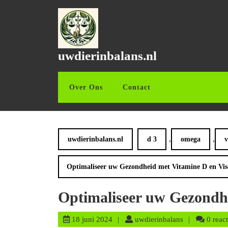
Ga
naar
de
inhoud
Ga
uwdierinbalans.nl
naar
de
inhoud
Over Ons
Contact
,
,
uwdierinbalans.nl
d 3
omega
v
Optimaliseer uw Gezondheid met Vitamine D en Vis
Optimaliseer uw Gezondhe
18
uwdierinbalan
18 juni 2024
uwdierinbalans
0 react