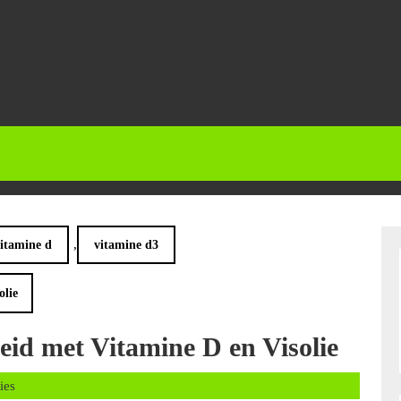
,
itamine d
vitamine d3
olie
id met Vitamine D en Visolie
s
ies