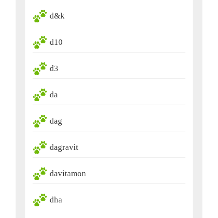
d&k
d10
d3
da
dag
dagravit
davitamon
dha