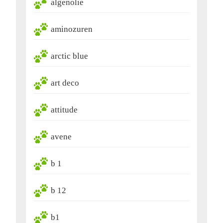
algenolie
aminozuren
arctic blue
art deco
attitude
avene
b 1
b 12
b1