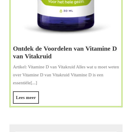
Ontdek de Voordelen van Vitamine D
Ontdek
van Vitakruid
de
Artikel: Vitamine D van Vitakruid Alles wat u moet weten
Voordelen
over Vitamine D van Vitakruid Vitamine D is een
van
essentiële[...]
Vitamine
D
Lees
Lees meer
van
meer
Vitakruid