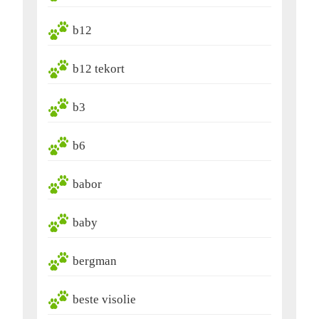
b12
b12 tekort
b3
b6
babor
baby
bergman
beste visolie