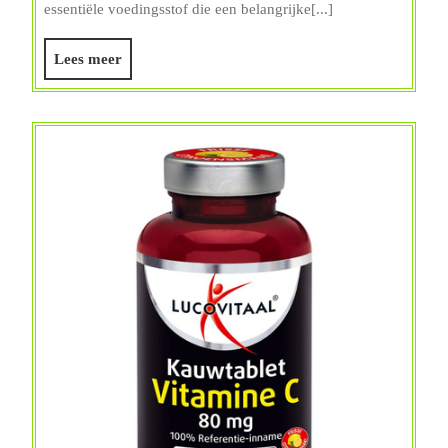
essentiële voedingsstof die een belangrijke[...]
weten
over
Lees
Lees meer
vitamin
meer
D
ampull
voor
een
gezond
boost