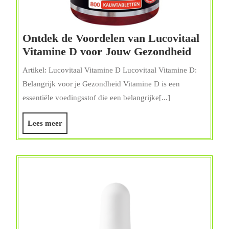
Ontdek de Voordelen van Lucovitaal
Ontdek
Vitamine D voor Jouw Gezondheid
de
Artikel: Lucovitaal Vitamine D Lucovitaal Vitamine D:
Voordel
Belangrijk voor je Gezondheid Vitamine D is een
van
essentiële voedingsstof die een belangrijke[...]
Lucovit
Vitamin
Lees
Lees meer
D
meer
voor
Jouw
Gezond