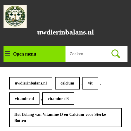
Ga
naar
de
inhoud
Ga
uwdierinbalans.nl
naar
de
inhoud
Zoek
Open menu
Open
naar:
menu
,
,
uwdierinbalans.nl
calcium
vit
,
vitamine d
vitamine d3
Het Belang van Vitamine D en Calcium voor Sterke
Botten