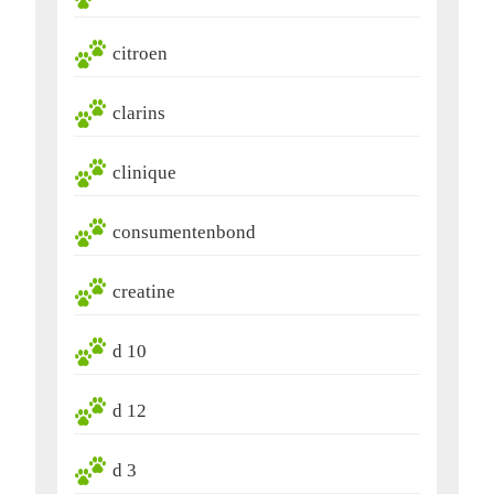
citroen
clarins
clinique
consumentenbond
creatine
d 10
d 12
d 3