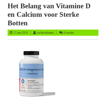
Het Belang van Vitamine D
en Calcium voor Sterke
Botten
17
uwdierinbalans
17 juni 2024
uwdierinbalans
0 reacties
juni
2024