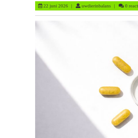
22
uwdierinbalan
22 juni 2026
uwdierinbalans
0 react
juni
2026