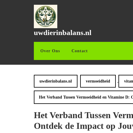
Ga
naar
de
inhoud
Ga
uwdierinbalans.nl
naar
de
inhoud
Over Ons
Contact
,
uwdierinbalans.nl
vermoeidheid
vita
Het Verband Tussen Vermoeidheid en Vitamine D: O
Het Verband Tussen Verm
Ontdek de Impact op Jou