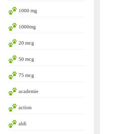
1000 mg
1000mg
20 mcg
50 mcg
75 mcg
academie
action
aldi