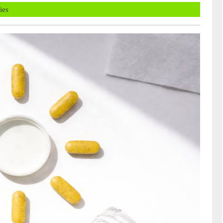
s
ies