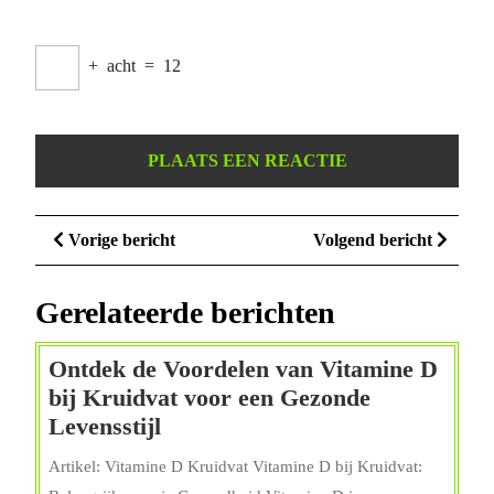
+
acht
=
12
Berichtnavigatie
Vorige
Volge
Vorige bericht
Volgend bericht
bericht
bericht
Gerelateerde berichten
Ontdek de Voordelen van Vitamine D
bij Kruidvat voor een Gezonde
Ontdek
Levensstijl
de
Artikel: Vitamine D Kruidvat Vitamine D bij Kruidvat:
Voordelen