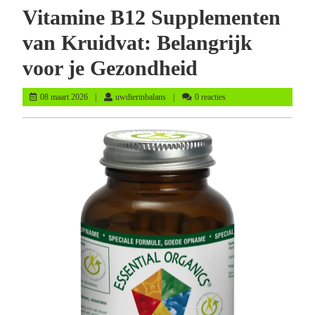
Vitamine B12 Supplementen
van Kruidvat: Belangrijk
voor je Gezondheid
08
uwdierinbalans
08 maart 2026
uwdierinbalans
0 reacties
maart
2026