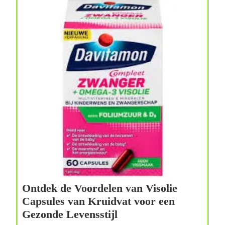
voor
Gezondheid
en
Welzijn
Ontdek de Voordelen van Visolie
Capsules van Kruidvat voor een
Ontdek
Gezonde Levensstijl