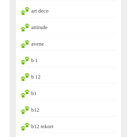
art deco
attitude
avene
b 1
b 12
b1
b12
b12 tekort