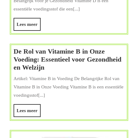
Belangrijk voor je Gezondheid Vitamine D is een
van
essentiële voedingsstof die een[...]
Vitamine
D
Lees
Lees meer
bij
meer
Kruidvat
voor
De Rol van Vitamine B in Onze
een
Voeding: Essentieel voor Gezondheid
Gezonde
De
en Welzijn
Levensstijl
Rol
Artikel: Vitamine B in Voeding De Belangrijke Rol van
van
Vitamine B in Onze Voeding Vitamine B is een essentiële
Vitamine
voedingsstof[...]
B
in
Lees
Lees meer
Onze
meer
Voeding:
Essentieel