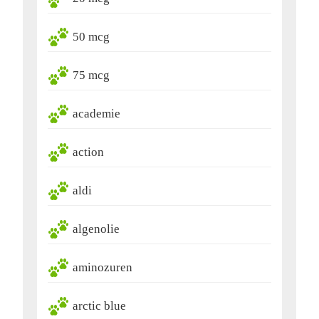
50 mcg
75 mcg
academie
action
aldi
algenolie
aminozuren
arctic blue