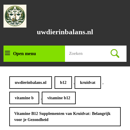
Ga
naar
de
inhoud
Ga
uwdierinbalans.nl
naar
de
inhoud
Zoek
Open menu
Open
naar:
menu
,
,
uwdierinbalans.nl
b12
kruidvat
,
vitamine b
vitamine b12
Vitamine B12 Supplementen van Kruidvat: Belangrijk
voor je Gezondheid