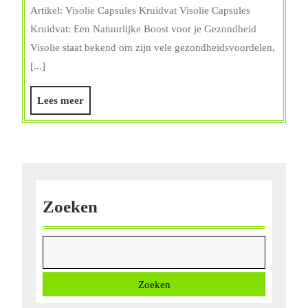
de
Artikel: Visolie Capsules Kruidvat Visolie Capsules
Voordelen
Kruidvat: Een Natuurlijke Boost voor je Gezondheid
van
Visolie staat bekend om zijn vele gezondheidsvoordelen,
Visolie
[...]
Capsules
van
Lees
Lees meer
Kruidvat
meer
voor
een
Gezonde
Levensstijl
Zoeken
Zoeken