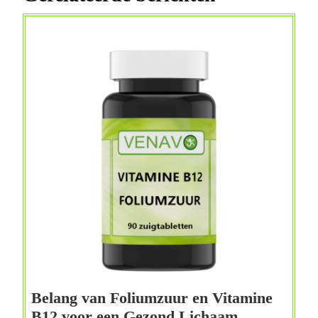
Belang van Foliumzuur en Vitamine
Belang
B12 voor een Gezond Lichaam