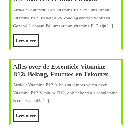
van
Artikel: Foliumzuur en Vitamine B12 Foliumzuur en
Foliumzuur
Vitamine B12: Belangrijke Voedingsstoffen voor een
en
Gezond Lichaam Foliumzuur en vitamine B12 zijn[...]
Vitamine
B12
Lees
Lees meer
voor
meer
een
Gezond
Alles over de Essentiële Vitamine
Lichaam
Alles
B12: Belang, Functies en Tekorten
over
Artikel: Vitamine B12 Alles wat u moet weten over
de
Vitamine B12 Vitamine B12, ook bekend als cobalamine,
Essentië
is een essentiële[...]
Vitamin
B12:
Lees
Lees meer
Belang,
meer
Functies