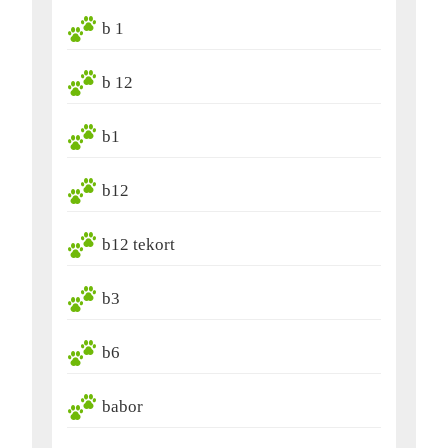
b 1
b 12
b1
b12
b12 tekort
b3
b6
babor