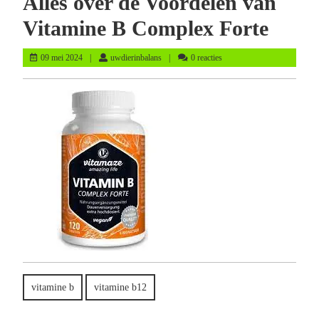
Alles over de Voordelen van
Vitamine B Complex Forte
09
uwdierinbalans
09 mei 2024
uwdierinbalans
0 reacties
mei
2024
vitamine b
vitamine b12