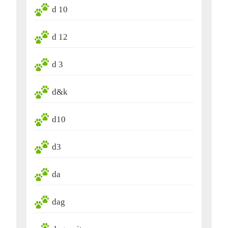
d 10
d 12
d 3
d&k
d10
d3
da
dag