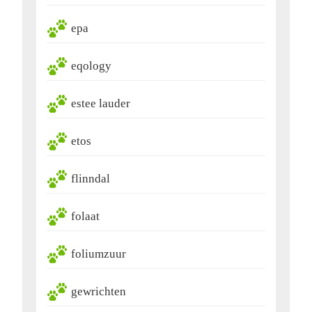
epa
eqology
estee lauder
etos
flinndal
folaat
foliumzuur
gewrichten