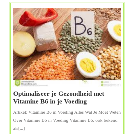
en
Tekorte
Optimaliseer je Gezondheid met
Optimaliseer
Vitamine B6 in je Voeding
je
Artikel: Vitamine B6 in Voeding Alles Wat Je Moet Weten
Gezondheid
Over Vitamine B6 in Voeding Vitamine B6, ook bekend
met
als[...]
Vitamine