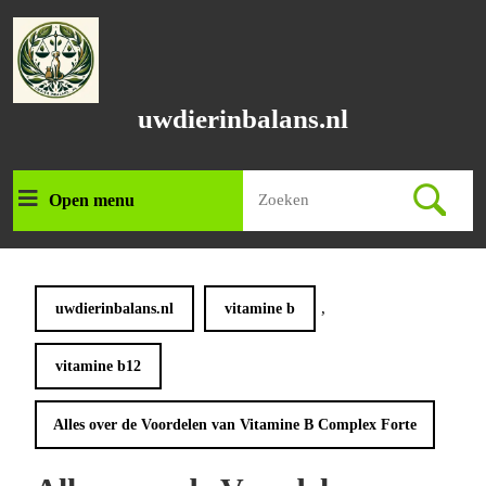
Ga
naar
de
inhoud
Ga
uwdierinbalans.nl
naar
de
inhoud
Zoek
Open menu
Open
naar:
menu
,
uwdierinbalans.nl
vitamine b
vitamine b12
Alles over de Voordelen van Vitamine B Complex Forte