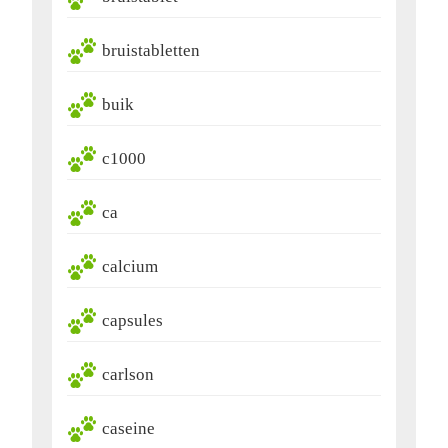
bruistabletten
buik
c1000
ca
calcium
capsules
carlson
caseine