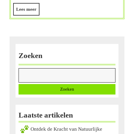
B6
Lees
Lees meer
in
meer
je
Voeding
Zoeken
Zoeken
Laatste artikelen
Ontdek de Kracht van Natuurlijke