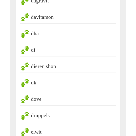
dagravit
davitamon
dha
di
dieren shop
dk
dove
druppels
eiwit