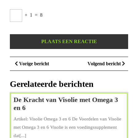
+
1
=
8
Berichtnavigatie
Vorige
Volge
Vorige bericht
Volgend bericht
bericht
bericht
Gerelateerde berichten
De Kracht van Visolie met Omega 3
De
en 6
Kracht
Artikel: Visolie Omega 3 en 6 De Voordelen van Visolie
van
met Omega 3 en 6 Visolie is een voedingssupplement
Visolie
dat[...]