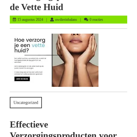
de Vette Huid
15
uwdierinbalans
15 augustus 2024
uwdierinbalans
0 reacties
augustus
2024
Uncategorized
Effectieve
Verzorgingsproducten voor