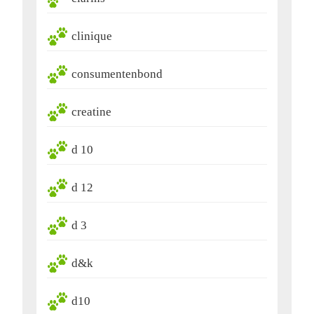
clinique
consumentenbond
creatine
d 10
d 12
d 3
d&k
d10