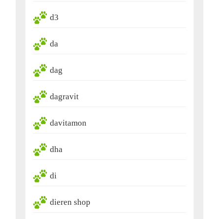
d3
da
dag
dagravit
davitamon
dha
di
dieren shop