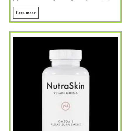
tegen
Depressie
Lees
Lees meer
meer