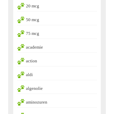
20 mcg
50 mcg
75 mcg
academie
action
aldi
algenolie
aminozuren