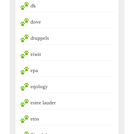
dk
dove
druppels
eiwit
epa
eqology
estee lauder
etos