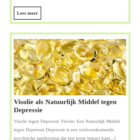
met
Omega
Lees
Lees meer
3
meer
en
6
Visolie als Natuurlijk Middel tegen
Visolie
Depressie
als
Visolie tegen Depressie Visolie: Een Natuurlijk Middel
Natuurlijk
tegen Depressie Depressie is een veelvoorkomende
Middel
psychische aandoening die een grote impact kan[...]