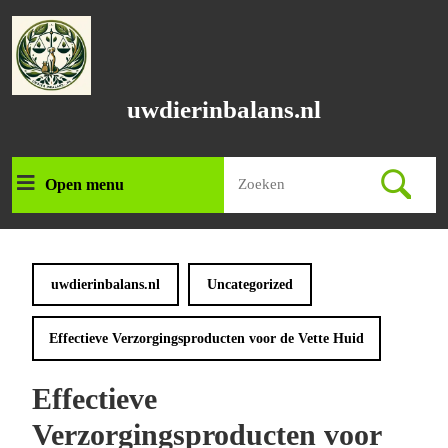
Ga
naar
de
inhoud
Ga
uwdierinbalans.nl
naar
de
inhoud
Zoek
Open menu
Open
naar:
menu
uwdierinbalans.nl
Uncategorized
Effectieve Verzorgingsproducten voor de Vette Huid
Effectieve
Verzorgingsproducten voor