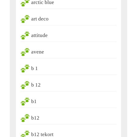
arctic blue
art deco
attitude
avene
b 1
b 12
b1
b12
b12 tekort