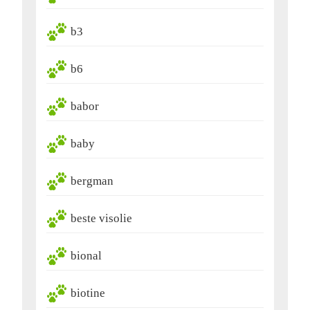
b3
b6
babor
baby
bergman
beste visolie
bional
biotine