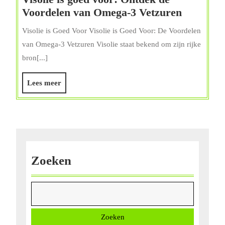
Visolie
Voordelen van Omega-3 Vetzuren
is
Visolie is Goed Voor Visolie is Goed Voor: De Voordelen
goed
van Omega-3 Vetzuren Visolie staat bekend om zijn rijke
voor:
bron[...]
Ontdek
de
Lees
Lees meer
Voordele
meer
van
Omega-
3
Vetzuren
Zoeken
Zoeken