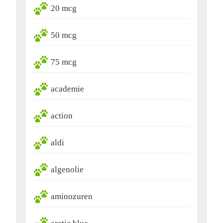
20 mcg
50 mcg
75 mcg
academie
action
aldi
algenolie
aminozuren