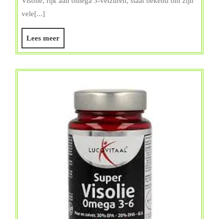
Visolie, rijk aan omega 3-vetzuren, staat bekend om zijn
Visolie
vele[...]
Omega
3:
Lees
Lees meer
Wat
meer
Doet
Het
Precies?