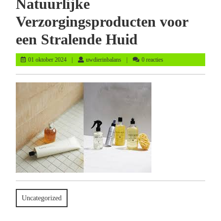
Natuurlijke
Verzorgingsproducten voor
een Stralende Huid
01
uwdierinbalans
01 oktober 2024
uwdierinbalans
0 reacties
oktober
2024
Uncategorized