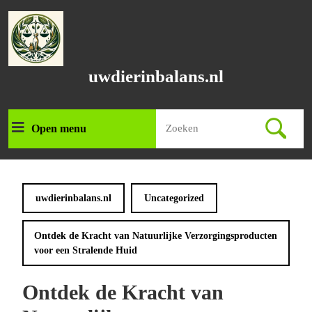
Ga
naar
de
inhoud
Ga
uwdierinbalans.nl
naar
de
inhoud
Zoek
Open menu
Open
naar:
menu
uwdierinbalans.nl
Uncategorized
Ontdek de Kracht van Natuurlijke Verzorgingsproducten
voor een Stralende Huid
Ontdek de Kracht van