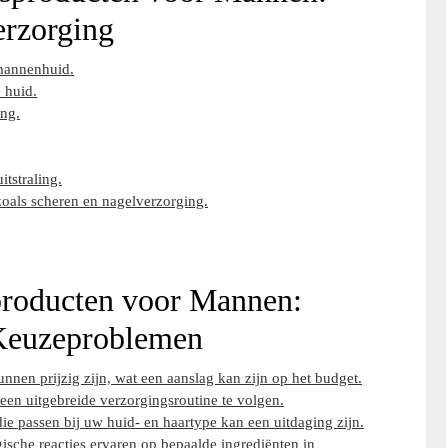
erzorging
 mannenhuid.
 huid.
ing.
itstraling.
zoals scheren en nagelverzorging.
producten voor Mannen:
 Keuzeproblemen
en prijzig zijn, wat een aanslag kan zijn op het budget.
 een uitgebreide verzorgingsroutine te volgen.
ie passen bij uw huid- en haartype kan een uitdaging zijn.
che reacties ervaren op bepaalde ingrediënten in