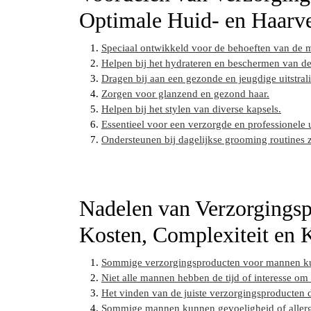
Optimale Huid- en Haarv
Speciaal ontwikkeld voor de behoeften van de
Helpen bij het hydrateren en beschermen van de
Dragen bij aan een gezonde en jeugdige uitstral
Zorgen voor glanzend en gezond haar.
Helpen bij het stylen van diverse kapsels.
Essentieel voor een verzorgde en professionele u
Ondersteunen bij dagelijkse grooming routines 
Nadelen van Verzorgings
Kosten, Complexiteit en
Sommige verzorgingsproducten voor mannen kunn
Niet alle mannen hebben de tijd of interesse om
Het vinden van de juiste verzorgingsproducten d
Sommige mannen kunnen gevoeligheid of allergis