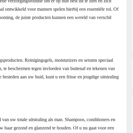
e verzorgingsroutine om er op hun best uit te zien en zich
al ontwikkeld voor mannen spelen hierbij een essentiële rol. Of
ooming, de juiste producten kunnen een wereld van verschil
gsproducten. Reinigingsgels, moisturizers en serums speciaal
, te beschermen tegen invloeden van buitenaf en tekenen van
 besteden aan uw huid, kunt u een frisse en jeugdige uitstraling
 van uw totale uitstraling als man. Shampoos, conditioners en
w haar gezond en glanzend te houden. Of u nu gaat voor een