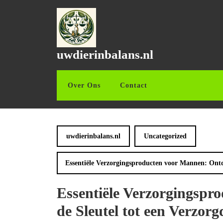
Ga
naar
de
inhoud
Ga
uwdierinbalans.nl
naar
de
inhoud
Over Ons
Contact
uwdierinbalans.nl
Uncategorized
Essentiële Verzorgingsproducten voor Mannen: Ontde
Essentiële Verzorgingsp
de Sleutel tot een Verzorg