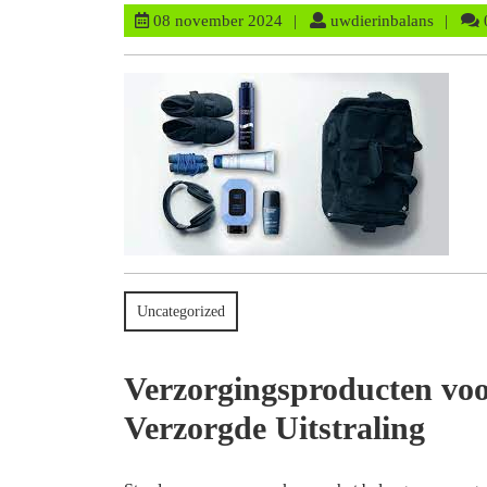
08
uwdieri
08 november 2024
uwdierinbalans
november
2024
Uncategorized
Verzorgingsproducten voo
Verzorgde Uitstraling