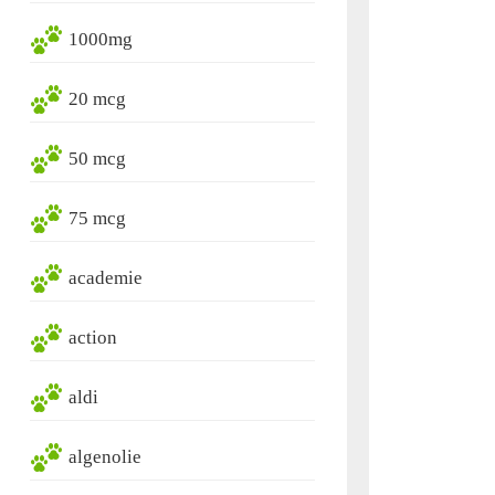
1000mg
20 mcg
50 mcg
75 mcg
academie
action
aldi
algenolie