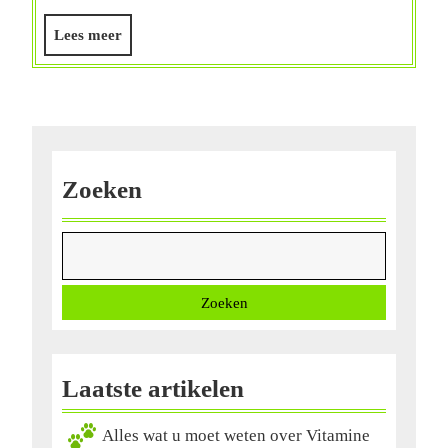
Visolie
Lees
Lees meer
voor
meer
Jouw
Gezondheid
Zoeken
Zoeken
Laatste artikelen
Alles wat u moet weten over Vitamine