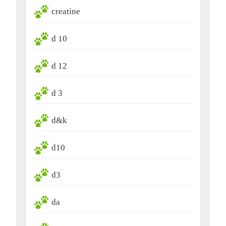
creatine
d 10
d 12
d 3
d&k
d10
d3
da