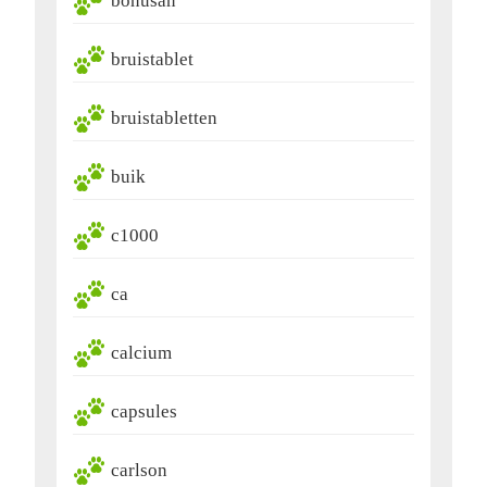
bonusan
bruistablet
bruistabletten
buik
c1000
ca
calcium
capsules
carlson