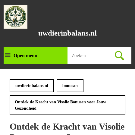
Ga
naar
de
inhoud
Ga
uwdierinbalans.nl
naar
de
inhoud
Zoek
Open menu
Open
naar:
menu
uwdierinbalans.nl
bonusan
Ontdek de Kracht van Visolie Bonusan voor Jouw
Gezondheid
Ontdek de Kracht van Visolie