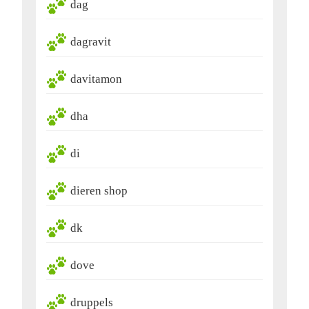
dag
dagravit
davitamon
dha
di
dieren shop
dk
dove
druppels