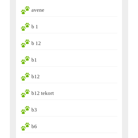
avene
b 1
b 12
b1
b12
b12 tekort
b3
b6