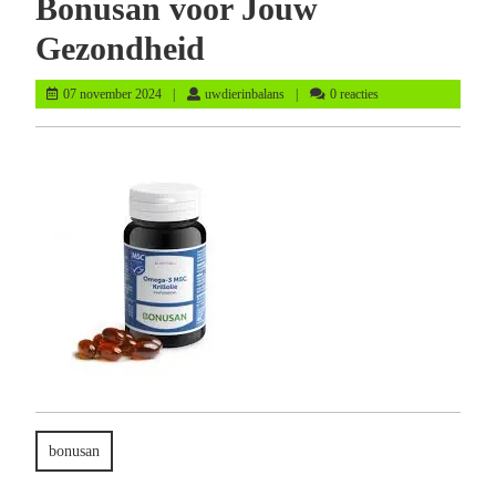
Bonusan voor Jouw
Gezondheid
07
uwdierinbalans
07 november 2024
uwdierinbalans
0 reacties
november
2024
bonusan