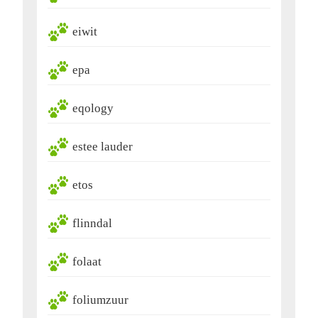
eiwit
epa
eqology
estee lauder
etos
flinndal
folaat
foliumzuur