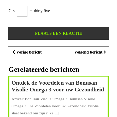
7
×
=
thirty five
Berichtnavigatie
Vorige
Volge
Vorige bericht
Volgend bericht
bericht
bericht
Gerelateerde berichten
Ontdek de Voordelen van Bonusan
Ontd
Visolie Omega 3 voor uw Gezondheid
de
Artikel: Bonusan Visolie Omega 3 Bonusan Visolie
Voor
Omega 3: De Voordelen voor uw Gezondheid Visolie
van
staat bekend om zijn rijke[...]
Bonu