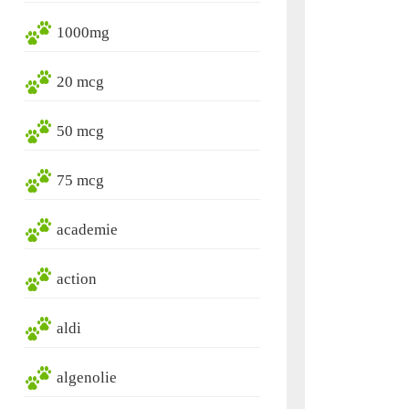
1000mg
20 mcg
50 mcg
75 mcg
academie
action
aldi
algenolie