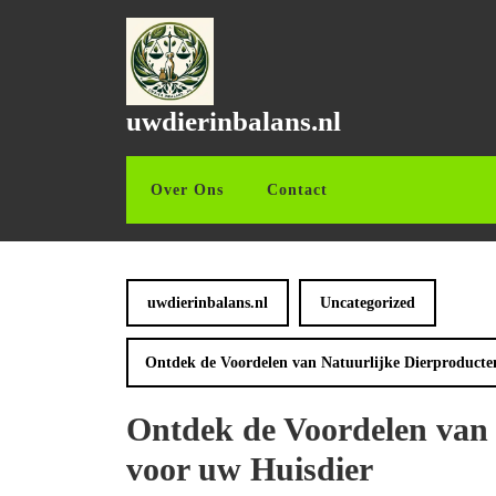
Ga
naar
de
inhoud
Ga
uwdierinbalans.nl
naar
de
inhoud
Over Ons
Contact
uwdierinbalans.nl
Uncategorized
Ontdek de Voordelen van Natuurlijke Dierproducte
Ontdek de Voordelen van 
voor uw Huisdier