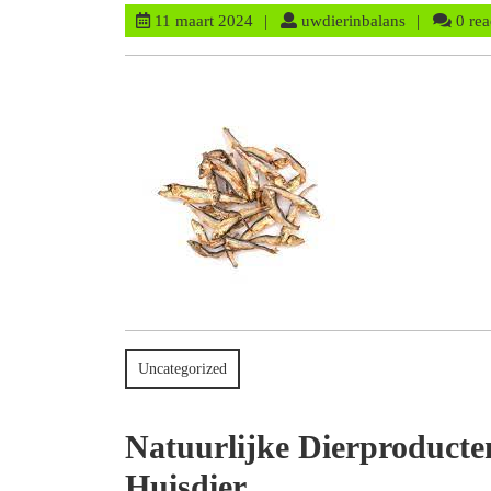
11
uwdierinbal
11 maart 2024
uwdierinbalans
0 rea
maart
2024
Uncategorized
Natuurlijke Dierproducte
Huisdier