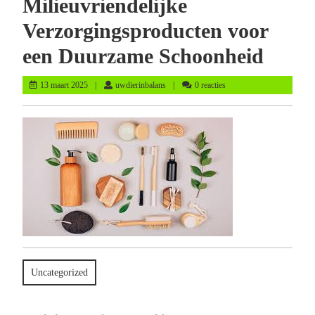
Milieuvriendelijke
Verzorgingsproducten voor
een Duurzame Schoonheid
13
uwdierinbalans
13 maart 2025
uwdierinbalans
0 reacties
maart
2025
Uncategorized