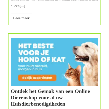
Beste
alleen[...]
Bad
Verzorgingspro
Lees
Lees meer
meer
Ontdek het Gemak van een Online
Dierenshop voor al uw
Ontdek
Huisdierbenodigdheden