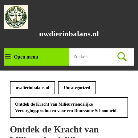
Ga
naar
de
inhoud
Ga
uwdierinbalans.nl
naar
de
inhoud
Zoek
Open menu
Open
naar:
menu
uwdierinbalans.nl
Uncategorized
Ontdek de Kracht van Milieuvriendelijke
Verzorgingsproducten voor een Duurzame Schoonheid
Ontdek de Kracht van