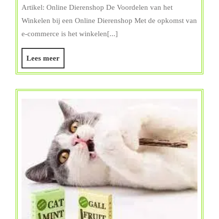
het
Artikel: Online Dierenshop De Voordelen van het
Gemak
Winkelen bij een Online Dierenshop Met de opkomst van
van
e-commerce is het winkelen[...]
een
Online
Lees
Lees meer
Dierenshop
meer
voor
al
uw
Huisdierbenodigd