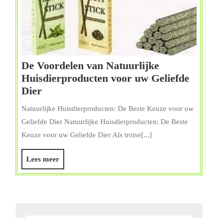
De Voordelen van Natuurlijke
Huisdierproducten voor uw Geliefde
De
Dier
Voordelen
Natuurlijke Huisdierproducten: De Beste Keuze voor uw
van
Geliefde Dier Natuurlijke Huisdierproducten: De Beste
Natuurlijke
Keuze voor uw Geliefde Dier Als trotse[...]
Huisdierproducten
voor
Lees
Lees meer
uw
meer
Geliefde
Dier