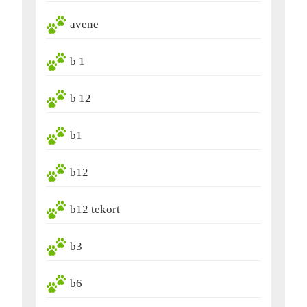
avene
b 1
b 12
b1
b12
b12 tekort
b3
b6