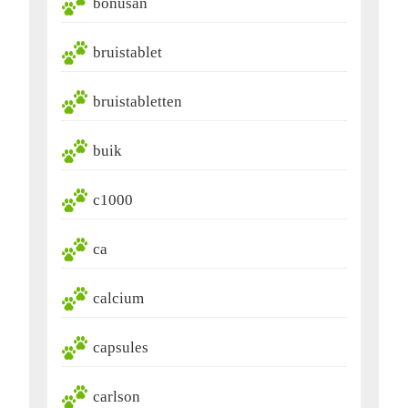
bonusan
bruistablet
bruistabletten
buik
c1000
ca
calcium
capsules
carlson