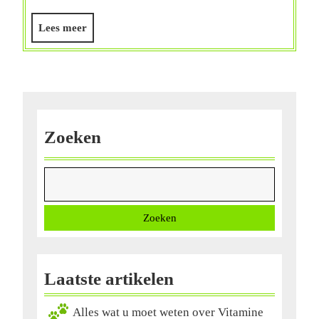
van
Vitamine
Lees
Lees meer
Zink
meer
voor
uw
Gezondheid
Zoeken
Zoeken
Laatste artikelen
Alles wat u moet weten over Vitamine