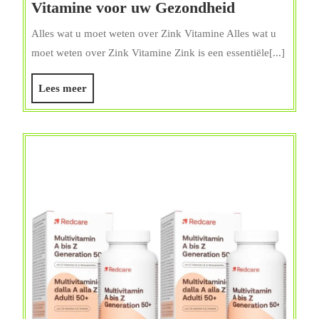
Alles
Vitamine voor uw Gezondheid
over
Alles wat u moet weten over Zink Vitamine Alles wat u
de
moet weten over Zink Vitamine Zink is een essentiële[...]
Voordelen
van
Lees
Lees meer
Zink
meer
Vitamine
voor
uw
Gezondheid