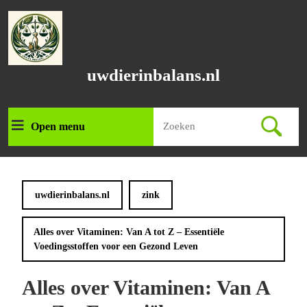
Ga
naar
de
inhoud
Ga
uwdierinbalans.nl
naar
de
inhoud
Zoek
Open menu
Open
naar:
menu
uwdierinbalans.nl
zink
Alles over Vitaminen: Van A tot Z – Essentiële
Voedingsstoffen voor een Gezond Leven
Alles over Vitaminen: Van A