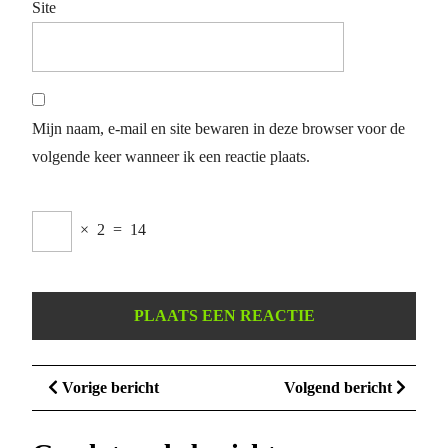
Site
Mijn naam, e-mail en site bewaren in deze browser voor de
volgende keer wanneer ik een reactie plaats.
×
2
=
14
Berichtnavigatie
Vorige
Volge
Vorige bericht
Volgend bericht
bericht
bericht