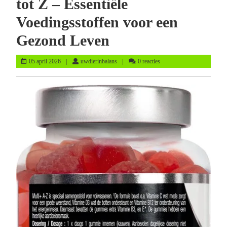
tot Z – Essentiële
Voedingsstoffen voor een
Gezond Leven
05
uwdierinbalans
05 april 2026
uwdierinbalans
0 reacties
april
2026