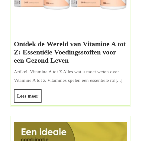
Ontdek de Wereld van Vitamine A tot
Z: Essentiële Voedingsstoffen voor
Ontdek
een Gezond Leven
de
Artikel: Vitamine A tot Z Alles wat u moet weten over
Wereld
Vitamine A tot Z Vitamines spelen een essentiële rol[...]
van
Vitamine
Lees
Lees meer
A
meer
tot
Z:
Essentiële
Voedingsstoffen