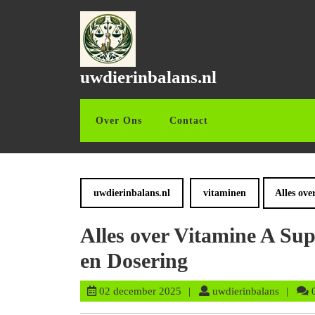
Ga
naar
de
inhoud
Ga
uwdierinbalans.nl
naar
de
inhoud
Over Ons
Contact
uwdierinbalans.nl
vitaminen
Alles ov
Alles over Vitamine A Su
en Dosering
02
uwdieri
02 december 2025
uwdierinbalans
december