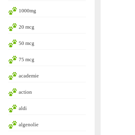
1000mg
20 mcg
50 mcg
75 mcg
academie
action
aldi
algenolie