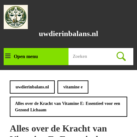
Ga
naar
de
inhoud
Ga
uwdierinbalans.nl
naar
de
inhoud
Zoek
Open menu
Open
naar:
menu
uwdierinbalans.nl
vitamine e
Alles over de Kracht van Vitamine E: Essentieel voor een
Gezond Lichaam
Alles over de Kracht van