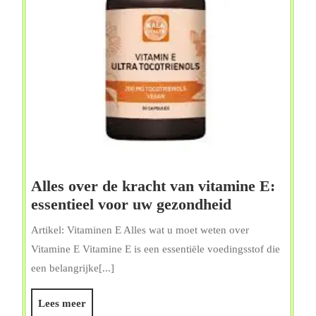
Alles over de kracht van vitamine E:
Alles
essentieel voor uw gezondheid
over
Artikel: Vitaminen E Alles wat u moet weten over
de
Vitamine E Vitamine E is een essentiële voedingsstof die
kracht
een belangrijke[...]
van
vitamine
Lees
Lees meer
E: