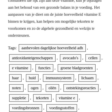
consumeert die rijk zijn aan deze vitamine, kun je bijdragen
aan het behoud van een gezonde balans in je voeding. Het
aanpassen van je dieet om de juiste hoeveelheid vitamine E
binnen te krijgen, kan helpen om mogelijke tekorten te
voorkomen en zo de algehele gezondheid en welzijn te
ondersteunen.
Tags:
aanbevolen dagelijkse hoeveelheid adh
,
antioxidanteigenschappen
,
avocado's
,
cellen
,
e vitamine
,
functies
,
groene bladgroenten
,
haar
,
huid
,
immuunsysteem
,
lichaam
,
noten
,
ogen
,
oliën
,
ontstekingsreacties
,
suppletie
,
tekorten
,
vitamine e
,
voedingsbronnen
,
voedingsstoffen
,