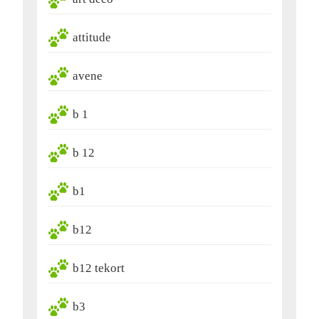
attitude
avene
b 1
b 12
b1
b12
b12 tekort
b3