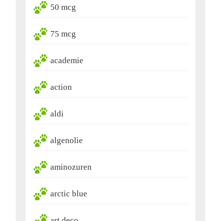
50 mcg
75 mcg
academie
action
aldi
algenolie
aminozuren
arctic blue
art deco