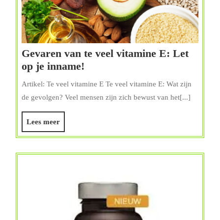
Gevaren van te veel vitamine E: Let
Gevaren
op je inname!
van
Artikel: Te veel vitamine E Te veel vitamine E: Wat zijn
te
de gevolgen? Veel mensen zijn zich bewust van het[...]
veel
vitamine
Lees
Lees meer
E:
meer
Let
op
je
inname!