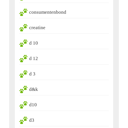
consumentenbond
creatine
d 10
d 12
d 3
d&k
d10
d3