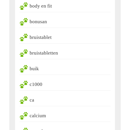
body en fit
bonusan
bruistablet
bruistabletten
buik
c1000
ca
calcium