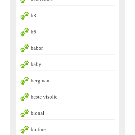
b3
b6
babor
baby
bergman
beste visolie
bional
biotine