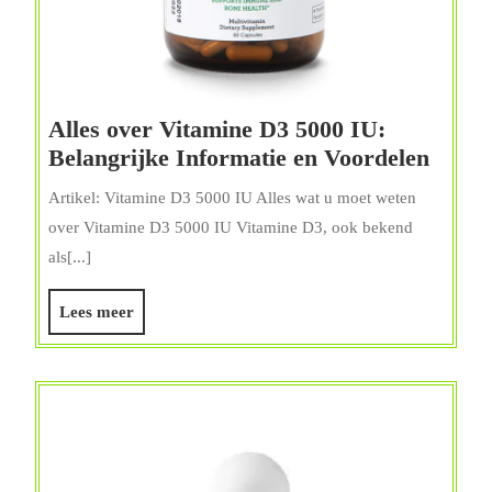
Alles over Vitamine D3 5000 IU:
Alles
Belangrijke Informatie en Voordelen
over
Artikel: Vitamine D3 5000 IU Alles wat u moet weten
Vitam
over Vitamine D3 5000 IU Vitamine D3, ook bekend
D3
als[...]
5000
IU:
Lees
Lees meer
Belan
meer
Infor
en
Voord