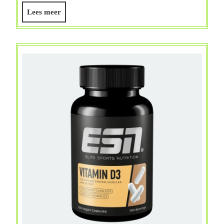
Belang,
Lees
Lees meer
Gebruik
meer
en
Kwaliteit