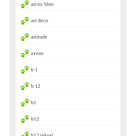
arctic blue
art deco
attitude
avene
b 1
b 12
b1
b12
b12 tekort