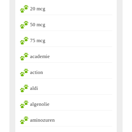
20 mcg
50 mcg
75 mcg
academie
action
aldi
algenolie
aminozuren