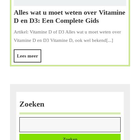
Alles wat u moet weten over Vitamine
Alles
D en D3: Een Complete Gids
wat
Artikel: Vitamine D of D3 Alles wat u moet weten over
u
Vitamine D en D3 Vitamine D, ook wel bekend[...]
moet
weten
Lees
Lees meer
over
meer
Vitamine
D
en
D3:
Een
Zoeken
Complete
Gids
Zoeken