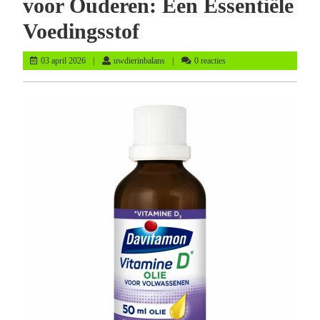
voor Ouderen: Een Essentiële
Voedingsstof
03
uwdierinbalans
03 april 2026
uwdierinbalans
0 reacties
april
2026