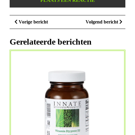
Berichtnavigatie
Vorige
Volge
Vorige bericht
Volgend bericht
bericht
bericht
Gerelateerde berichten