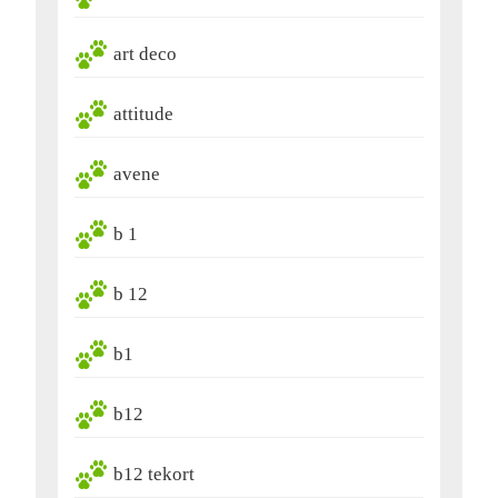
art deco
attitude
avene
b 1
b 12
b1
b12
b12 tekort