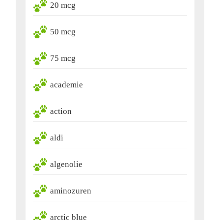
20 mcg
50 mcg
75 mcg
academie
action
aldi
algenolie
aminozuren
arctic blue