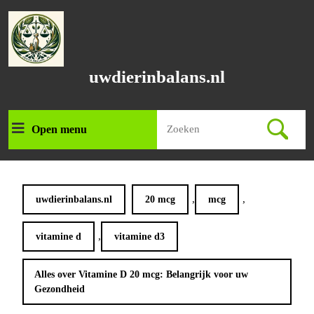
Ga
naar
de
inhoud
Ga
uwdierinbalans.nl
naar
de
inhoud
Zoek
Open menu
Open
naar:
menu
,
,
uwdierinbalans.nl
20 mcg
mcg
,
vitamine d
vitamine d3
Alles over Vitamine D 20 mcg: Belangrijk voor uw
Gezondheid