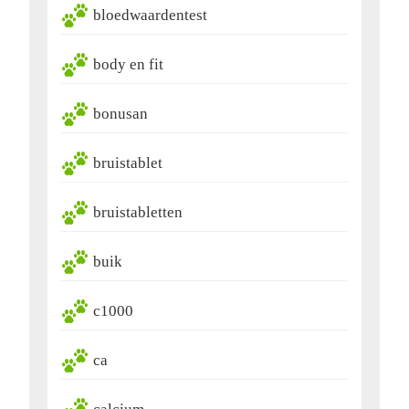
bloedwaardentest
body en fit
bonusan
bruistablet
bruistabletten
buik
c1000
ca