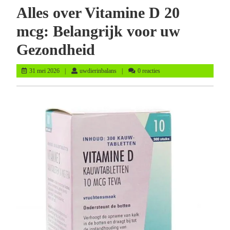
Alles over Vitamine D 20
mcg: Belangrijk voor uw
Gezondheid
31
uwdierinbalans
31 mei 2026
uwdierinbalans
0 reacties
mei
2026