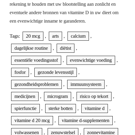
rekening te houden met uw blootstelling aan zonlicht en
eventuele andere bronnen van vitamine D in uw dieet om
een evenwichtige inname te garanderen.
Tags:
20 mcg
,
arts
,
calcium
,
dagelijkse routine
,
diëtist
,
essentiële voedingsstof
,
evenwichtige voeding
,
fosfor
,
gezonde levensstijl
,
gezondheidsproblemen
,
immuunsysteem
,
medicijnen
,
microgram
,
risico op tekort
,
spierfunctie
,
sterke botten
,
vitamine d
,
vitamine d 20 mcg
,
vitamine d-supplementen
,
volwassenen
,
zenuwstelsel
,
zonnevitamine