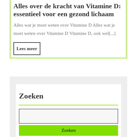
Alles over de kracht van Vitamine D:
Alles
essentieel voor een gezond lichaam
over
Alles wat je moet weten over Vitamine D Alles wat je
de
moet weten over Vitamine D Vitamine D, ook wel[...]
kracht
van
Lees
Lees meer
Vitamin
meer
D:
essentie
voor
een
gezond
Zoeken
lichaam
Zoeken