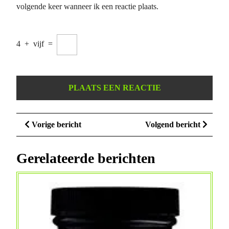
volgende keer wanneer ik een reactie plaats.
4
+
vijf
=
Berichtnavigatie
Vorige
Volge
Vorige bericht
Volgend bericht
bericht
bericht
Gerelateerde berichten