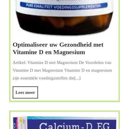
Optimaliseer uw Gezondheid met
Optimaliseer
Vitamine D en Magnesium
uw
Artikel: Vitamine D met Magnesium De Voordelen van
Gezondheid
Vitamine D met Magnesium Vitamine D en magnesium
met
zijn essentiële voedingsstoffen die[...]
Vitamine
D
Lees
Lees meer
en
meer
Magnesium