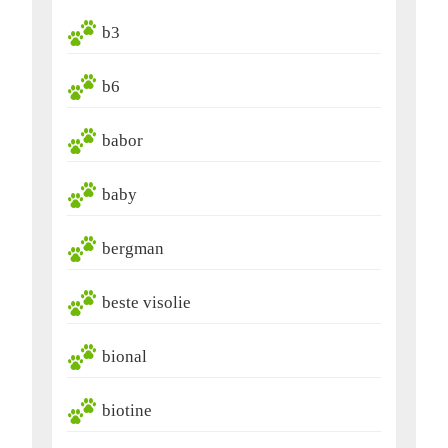
b3
b6
babor
baby
bergman
beste visolie
bional
biotine