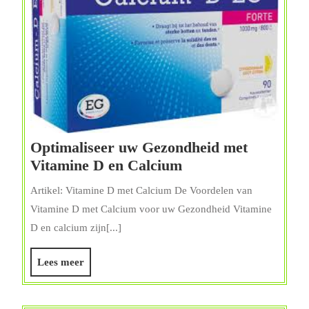
Optimaliseer uw Gezondheid met
Optimaliseer
Vitamine D en Calcium
uw
Artikel: Vitamine D met Calcium De Voordelen van
Gezondheid
Vitamine D met Calcium voor uw Gezondheid Vitamine
met
D en calcium zijn[...]
Vitamine
D
Lees
Lees meer
en
meer
Calcium