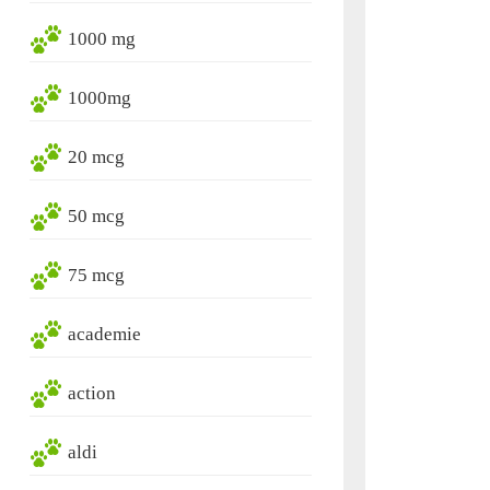
1000 mg
1000mg
20 mcg
50 mcg
75 mcg
academie
action
aldi