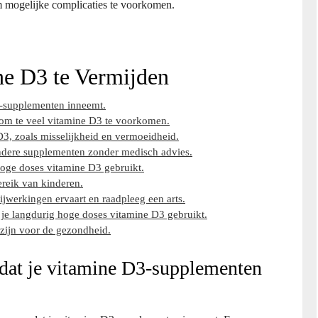
 mogelijke complicaties te voorkomen.
ne D3 te Vermijden
D3-supplementen inneemt.
 om te veel vitamine D3 te voorkomen.
3, zoals misselijkheid en vermoeidheid.
dere supplementen zonder medisch advies.
 hoge doses vitamine D3 gebruikt.
reik van kinderen.
jwerkingen ervaart en raadpleeg een arts.
 je langdurig hoge doses vitamine D3 gebruikt.
 zijn voor de gezondheid.
ordat je vitamine D3-supplementen