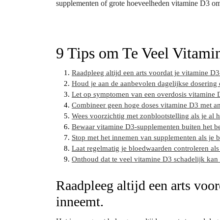
supplementen of grote hoeveelheden vitamine D3 om
9 Tips om Te Veel Vitami
Raadpleeg altijd een arts voordat je vitamine 
Houd je aan de aanbevolen dagelijkse dosering
Let op symptomen van een overdosis vitamine D
Combineer geen hoge doses vitamine D3 met an
Wees voorzichtig met zonblootstelling als je al
Bewaar vitamine D3-supplementen buiten het be
Stop met het innemen van supplementen als je bi
Laat regelmatig je bloedwaarden controleren als
Onthoud dat te veel vitamine D3 schadelijk kan
Raadpleeg altijd een arts vo
inneemt.