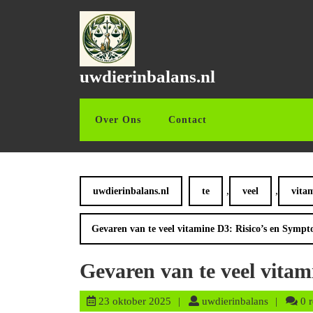
Ga
naar
de
inhoud
Ga
uwdierinbalans.nl
naar
de
inhoud
Over Ons
Contact
,
,
uwdierinbalans.nl
te
veel
vita
Gevaren van te veel vitamine D3: Risico’s en Symp
Gevaren van te veel vita
23
uwdierinb
23 oktober 2025
uwdierinbalans
0 r