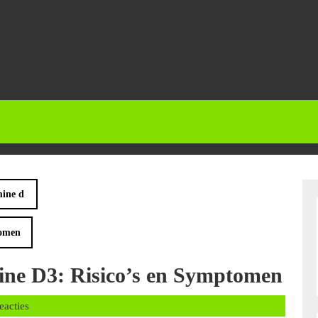
mine d
tomen
mine D3: Risico’s en Symptomen
alans
eacties