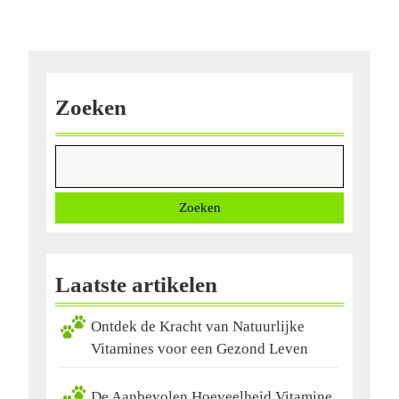
je
Gezondheid
Zoeken
Zoeken
Laatste artikelen
Ontdek de Kracht van Natuurlijke
Vitamines voor een Gezond Leven
De Aanbevolen Hoeveelheid Vitamine