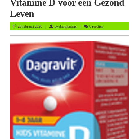
Vitamine D voor een Gezond
Leven
20
uwdierinbalans
20 februari 2026
uwdierinbalans
0 reacties
februari
2026