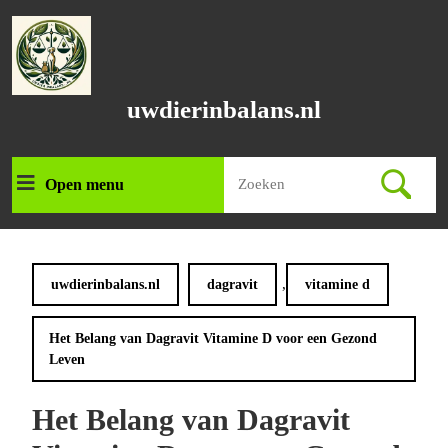
Ga
naar
de
inhoud
Ga
uwdierinbalans.nl
naar
de
inhoud
Zoek
Open menu
Open
naar:
menu
,
uwdierinbalans.nl
dagravit
vitamine d
Het Belang van Dagravit Vitamine D voor een Gezond
Leven
Het Belang van Dagravit