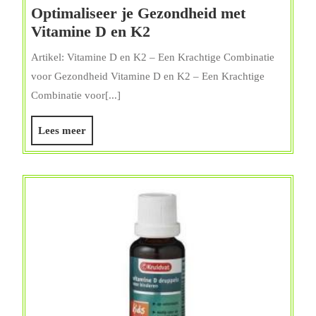
Optimaliseer je Gezondheid met
Optimaliseer
Vitamine D en K2
je
Artikel: Vitamine D en K2 – Een Krachtige Combinatie
Gezondheid
voor Gezondheid Vitamine D en K2 – Een Krachtige
met
Combinatie voor[...]
Vitamine
D
Lees
Lees meer
en
meer
K2