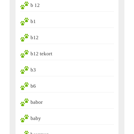
b 12
b1
b12
b12 tekort
b3
b6
babor
baby