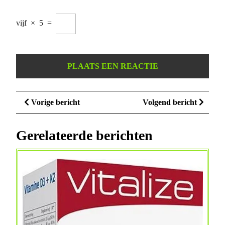
vijf
×
5
=
Berichtnavigatie
Vorige
Volge
Vorige bericht
Volgend bericht
bericht
bericht
Gerelateerde berichten