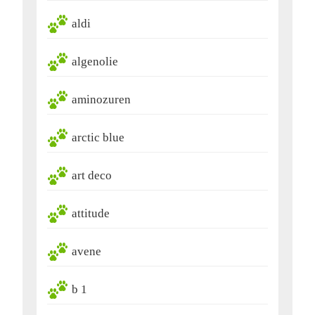
aldi
algenolie
aminozuren
arctic blue
art deco
attitude
avene
b 1