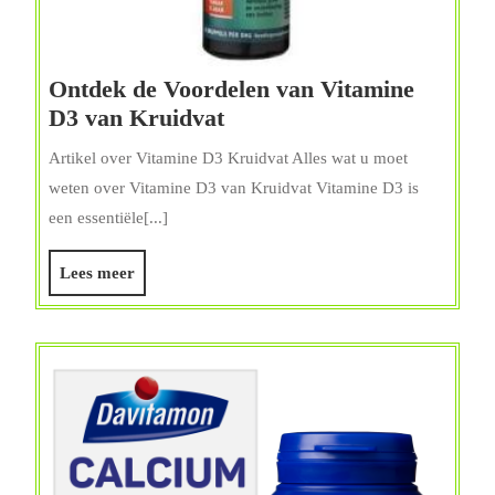
Ontdek de Voordelen van Vitamine
Ontdek
D3 van Kruidvat
de
Artikel over Vitamine D3 Kruidvat Alles wat u moet
Voordelen
weten over Vitamine D3 van Kruidvat Vitamine D3 is
van
een essentiële[...]
Vitamine
D3
Lees
Lees meer
van
meer
Kruidvat