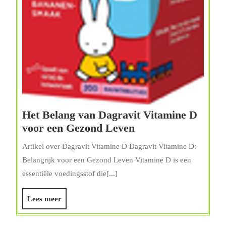
Het Belang van Dagravit Vitamine D
Het
voor een Gezond Leven
Belang
Artikel over Dagravit Vitamine D Dagravit Vitamine D:
van
Belangrijk voor een Gezond Leven Vitamine D is een
Dagravit
essentiële voedingsstof die[...]
Vitamine
D
Lees
Lees meer
voor
meer
een