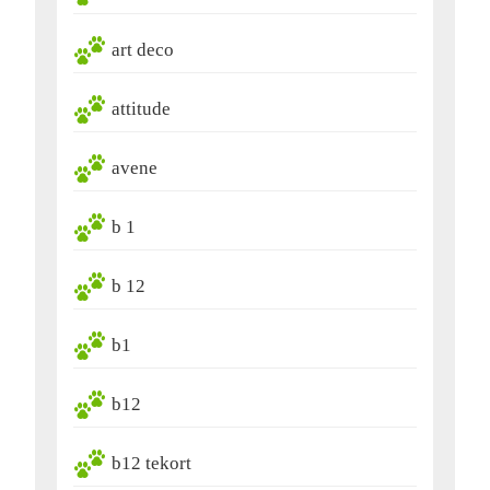
art deco
attitude
avene
b 1
b 12
b1
b12
b12 tekort