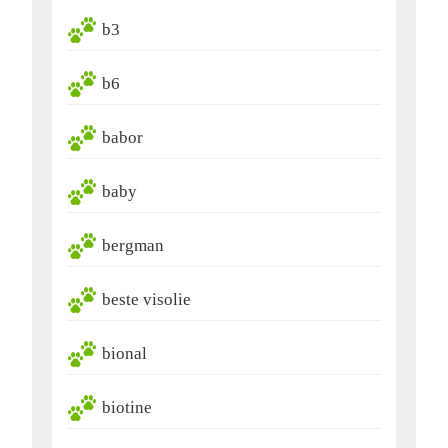
b3
b6
babor
baby
bergman
beste visolie
bional
biotine