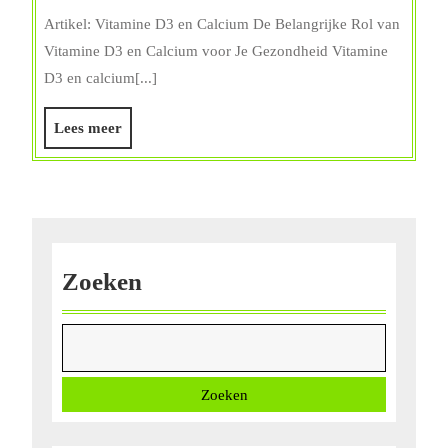
van
Artikel: Vitamine D3 en Calcium De Belangrijke Rol van
Vitamine
Vitamine D3 en Calcium voor Je Gezondheid Vitamine
D3
D3 en calcium[...]
en
Calcium
Lees
Lees meer
voor
meer
Gezonde
Botten
en
Tanden
Zoeken
Zoeken