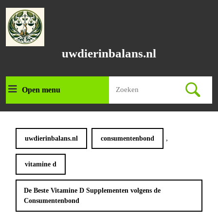
Ga
naar
de
inhoud
Ga
uwdierinbalans.nl
naar
de
inhoud
Zoek
Open menu
Open
naar:
menu
,
uwdierinbalans.nl
consumentenbond
vitamine d
De Beste Vitamine D Supplementen volgens de
Consumentenbond