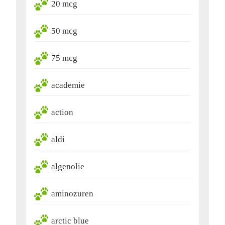
20 mcg
50 mcg
75 mcg
academie
action
aldi
algenolie
aminozuren
arctic blue