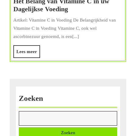
Het Belang van Vitamine C in uw
Het
Dagelijkse Voeding
Belang
Artikel: Vitamine C in Voeding De Belangrijkheid van
van
Vitamine C in Voeding Vitamine C, ook wel
Vitamine
ascorbinezuur genoemd, is een[...]
C
in
Lees
Lees meer
uw
meer
Dagelijkse
Voeding
Zoeken
Zoeken