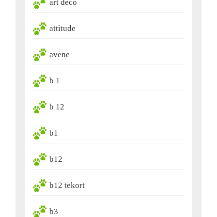
art deco
attitude
avene
b 1
b 12
b1
b12
b12 tekort
b3