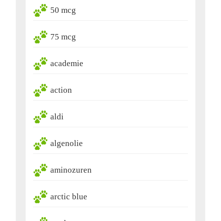
50 mcg
75 mcg
academie
action
aldi
algenolie
aminozuren
arctic blue