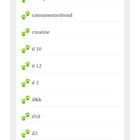
consumentenbond
creatine
d 10
d 12
d 3
d&k
d10
d3