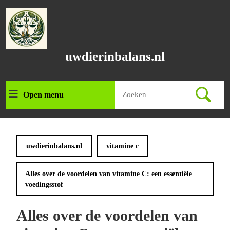
Ga
naar
de
inhoud
Ga
uwdierinbalans.nl
naar
de
inhoud
Zoek
Open menu
Open
naar:
menu
uwdierinbalans.nl
vitamine c
Alles over de voordelen van vitamine C: een essentiële
voedingsstof
Alles over de voordelen van