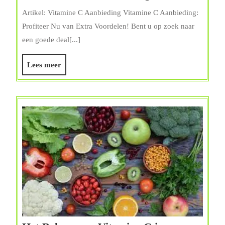
Vitamin
Artikel: Vitamine C Aanbieding Vitamine C Aanbieding:
C
Profiteer Nu van Extra Voordelen! Bent u op zoek naar
Aanbied
een goede deal[...]
Profitee
Nu
Lees
Lees meer
van
meer
Voordel
Deals!