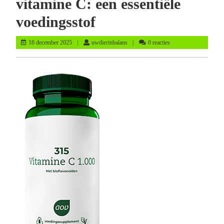
vitamine C: een essentiële
voedingsstof
18
uwdierinbalans
18 december 2025
uwdierinbalans
0 reacties
december
2025