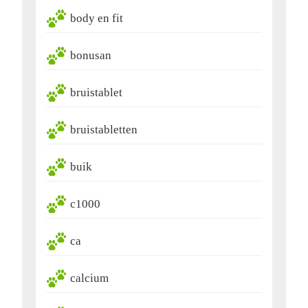
body en fit
bonusan
bruistablet
bruistabletten
buik
c1000
ca
calcium