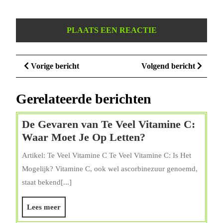
Berichtnavigatie
Vorige
Volge
Vorige bericht
Volgend bericht
bericht
bericht
Gerelateerde berichten
De Gevaren van Te Veel Vitamine C:
De
Waar Moet Je Op Letten?
Gevaren
Artikel: Te Veel Vitamine C Te Veel Vitamine C: Is Het
van
Mogelijk? Vitamine C, ook wel ascorbinezuur genoemd,
Te
staat bekend[...]
Veel
Vitamine
Lees
Lees meer
C:
meer