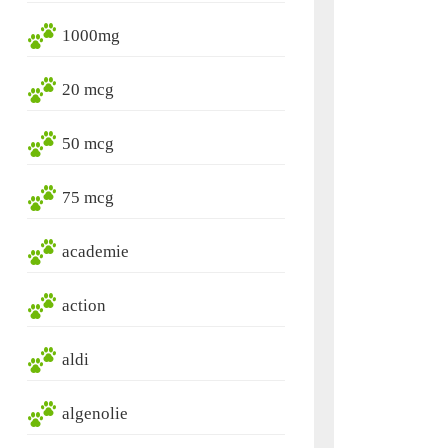
1000mg
20 mcg
50 mcg
75 mcg
academie
action
aldi
algenolie