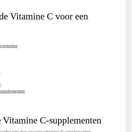
de Vitamine C voor een
svertering
n
d
-supplementen
e Vitamine C-supplementen