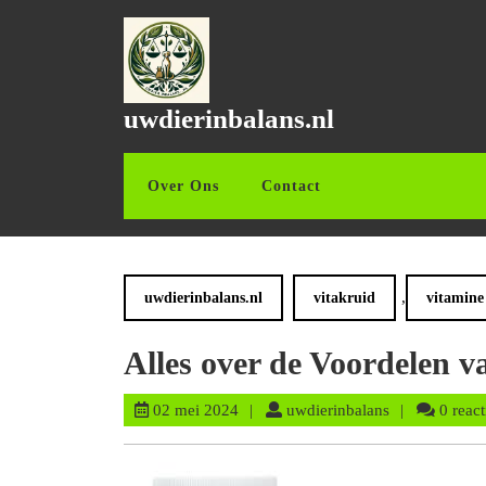
Ga
naar
de
inhoud
Ga
uwdierinbalans.nl
naar
de
inhoud
Over Ons
Contact
,
uwdierinbalans.nl
vitakruid
vitamine
Alles over de Voordelen 
02
uwdierinbalan
02 mei 2024
uwdierinbalans
0 react
mei
2024