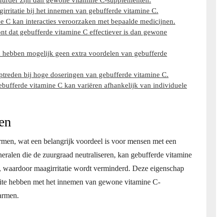
urder zijn dan gewone vitamine C-supplementen.
ritatie bij het innemen van gebufferde vitamine C.
e C kan interacties veroorzaken met bepaalde medicijnen.
ont dat gebufferde vitamine C effectiever is dan gewone
 hebben mogelijk geen extra voordelen van gebufferde
ptreden bij hoge doseringen van gebufferde vitamine C.
ebufferde vitamine C kan variëren afhankelijk van individuele
en
rmen, wat een belangrijk voordeel is voor mensen met een
eralen die de zuurgraad neutraliseren, kan gebufferde vitamine
 waardoor maagirritatie wordt verminderd. Deze eigenschap
eite hebben met het innemen van gewone vitamine C-
armen.