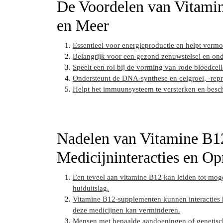
De Voordelen van Vitamin
en Meer
Essentieel voor energieproductie en helpt verm
Belangrijk voor een gezond zenuwstelsel en on
Speelt een rol bij de vorming van rode bloedce
Ondersteunt de DNA-synthese en celgroei, -repro
Helpt het immuunsysteem te versterken en besch
Nadelen van Vitamine B1
Medicijninteracties en 
Een teveel aan vitamine B12 kan leiden tot moge
huiduitslag.
Vitamine B12-supplementen kunnen interacties h
deze medicijnen kan verminderen.
Mensen met bepaalde aandoeningen of genetisc