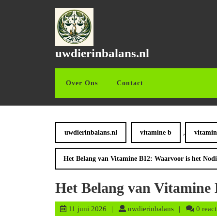
Ga
naar
de
inhoud
Ga
uwdierinbalans.nl
naar
de
inhoud
Over Ons
Contact
,
uwdierinbalans.nl
vitamine b
vitamin
Het Belang van Vitamine B12: Waarvoor is het Nod
Het Belang van Vitamine 
11
uwdierinbalan
11 juni 2026
uwdierinbalans
0 react