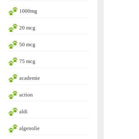
1000mg
20 mcg
50 mcg
75 mcg
academie
action
aldi
algenolie