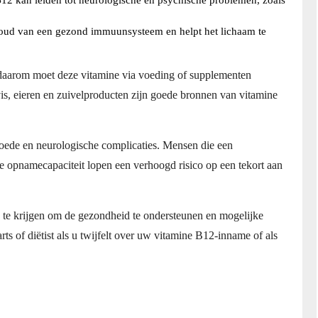
12 kan leiden tot neurologische en psychische problemen, zoals
ehoud van een gezond immuunsysteem en helpt het lichaam te
daarom moet deze vitamine via voeding of supplementen
s, eieren en zuivelproducten zijn goede bronnen van vitamine
moede en neurologische complicaties. Mensen die een
e opnamecapaciteit lopen een verhoogd risico op een tekort aan
 te krijgen om de gezondheid te ondersteunen en mogelijke
ts of diëtist als u twijfelt over uw vitamine B12-inname of als