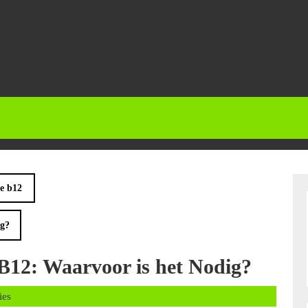
e b12
ig?
B12: Waarvoor is het Nodig?
s
ies