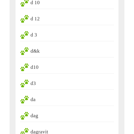
d 10
d 12
d 3
d&k
d10
d3
da
dag
dagravit