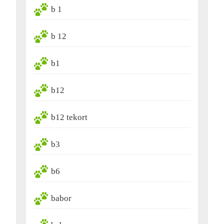
b 1
b 12
b1
b12
b12 tekort
b3
b6
babor