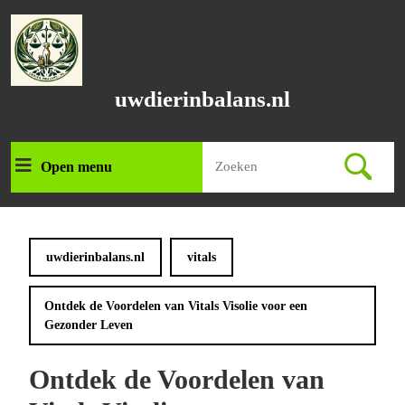
Ga
naar
de
inhoud
Ga
uwdierinbalans.nl
naar
de
inhoud
Zoek
Open menu
Open
naar:
menu
uwdierinbalans.nl
vitals
Ontdek de Voordelen van Vitals Visolie voor een
Gezonder Leven
Ontdek de Voordelen van