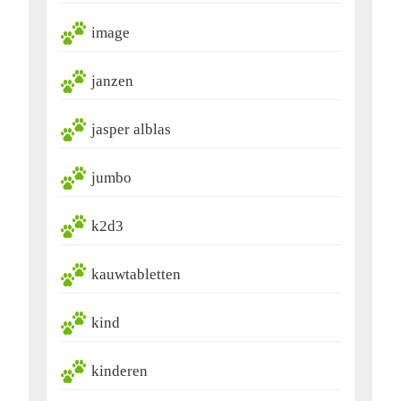
image
janzen
jasper alblas
jumbo
k2d3
kauwtabletten
kind
kinderen