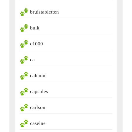
bruistabletten
buik
c1000
ca
calcium
capsules
carlson
caseine