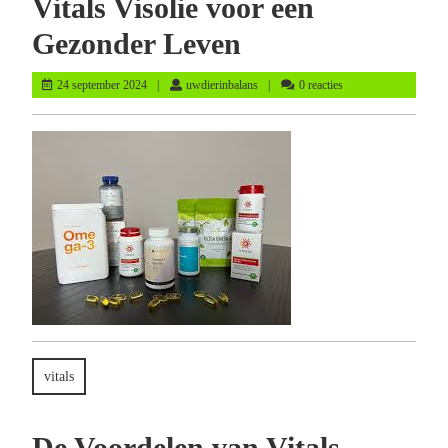
Vitals Visolie voor een
Gezonder Leven
24
uwdierinbalans
24 september 2024
uwdierinbalans
0 reacties
september
2024
vitals
De Voordelen van Vitals