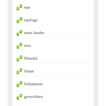
epa
eqology
estee lauder
etos
flinndal
folaat
foliumzuur
gewrichten