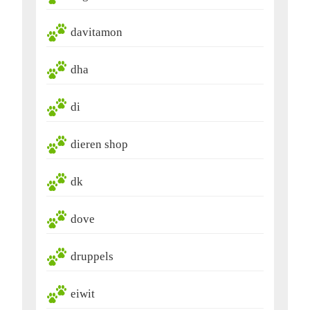
davitamon
dha
di
dieren shop
dk
dove
druppels
eiwit