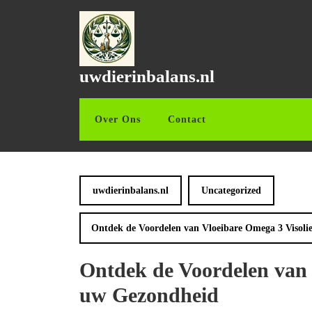
Ga
naar
de
inhoud
Ga
uwdierinbalans.nl
naar
de
inhoud
Over Ons
Contact
uwdierinbalans.nl
Uncategorized
Ontdek de Voordelen van Vloeibare Omega 3 Visoli
Ontdek de Voordelen van 
uw Gezondheid