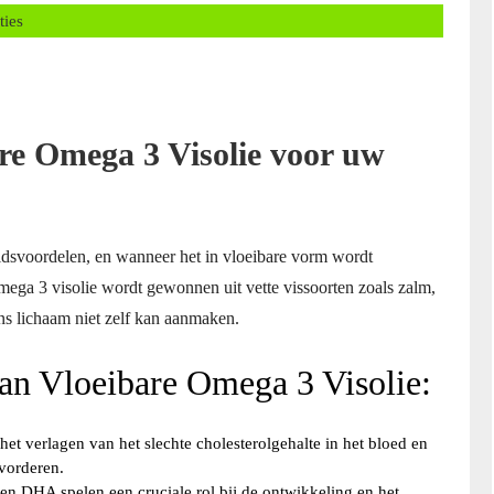
ns
ties
re Omega 3 Visolie voor uw
idsvoordelen, en wanneer het in vloeibare vorm wordt
mega 3 visolie wordt gewonnen uit vette vissoorten zoals zalm,
ons lichaam niet zelf kan aanmaken.
van Vloeibare Omega 3 Visolie:
et verlagen van het slechte cholesterolgehalte in het bloed en
vorderen.
 DHA spelen een cruciale rol bij de ontwikkeling en het