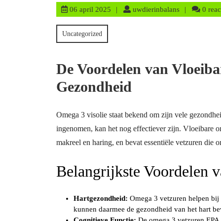
06
uwdierinbala
06 april 2025
uwdierinbalans
0 reac
april
2025
Uncategorized
De Voordelen van Vloeiba
Gezondheid
Omega 3 visolie staat bekend om zijn vele gezondhe
ingenomen, kan het nog effectiever zijn. Vloeibare o
makreel en haring, en bevat essentiële vetzuren die 
Belangrijkste Voordelen 
Hartgezondheid:
Omega 3 vetzuren helpen bij h
kunnen daarmee de gezondheid van het hart be
Cognitieve Functie:
De omega 3 vetzuren EPA en