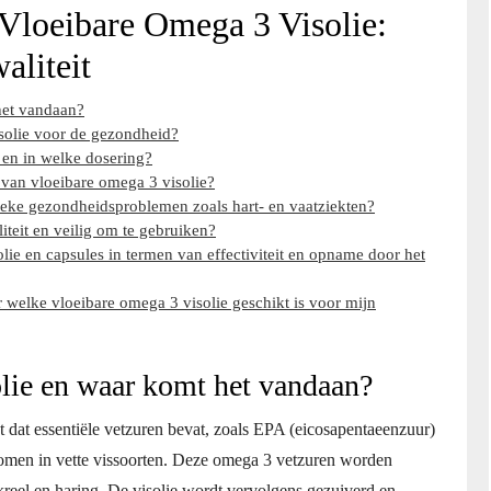
 Vloeibare Omega 3 Visolie:
aliteit
het vandaan?
solie voor de gezondheid?
 en in welke dosering?
 van vloeibare omega 3 visolie?
fieke gezondheidsproblemen zoals hart- en vaatziekten?
iteit en veilig om te gebruiken?
olie en capsules in termen van effectiviteit en opname door het
 welke vloeibare omega 3 visolie geschikt is voor mijn
olie en waar komt het vandaan?
 dat essentiële vetzuren bevat, zoals EPA (eicosapentaeenzuur)
men in vette vissoorten. Deze omega 3 vetzuren worden
reel en haring. De visolie wordt vervolgens gezuiverd en