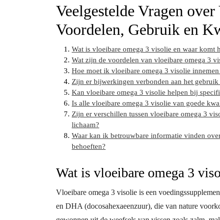
Veelgestelde Vragen over
Voordelen, Gebruik en Kw
Wat is vloeibare omega 3 visolie en waar komt 
Wat zijn de voordelen van vloeibare omega 3 vi
Hoe moet ik vloeibare omega 3 visolie innemen
Zijn er bijwerkingen verbonden aan het gebruik
Kan vloeibare omega 3 visolie helpen bij speci
Is alle vloeibare omega 3 visolie van goede kwal
Zijn er verschillen tussen vloeibare omega 3 vis
lichaam?
Waar kan ik betrouwbare informatie vinden over
behoeften?
Wat is vloeibare omega 3 vis
Vloeibare omega 3 visolie is een voedingssupplement
en DHA (docosahexaeenzuur), die van nature voorko
gewonnen uit de weefsels van vissen zoals zalm, mak