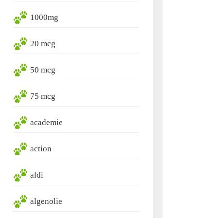
1000mg
20 mcg
50 mcg
75 mcg
academie
action
aldi
algenolie