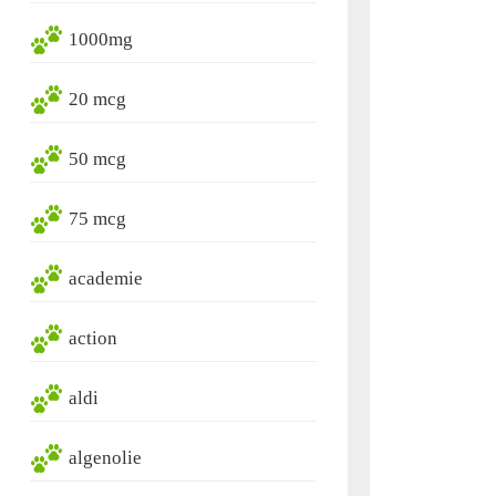
1000mg
20 mcg
50 mcg
75 mcg
academie
action
aldi
algenolie