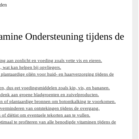
uden
tamine Ondersteuning tijdens de
ng aan zonlicht en voeding zoals vette vis en eieren.
, wat kan helpen bij opvliegers.
plantaardige oliën voor huid- en haarverzorging tijdens de
n, dus eet voedingsmiddelen zoals kip, vis, en bananen.
s denk aan groene bladgroenten en zuivelproducten.
en of plantaardige bronnen om botontkalking te voorkomen.
 verminderen van ontstekingen tijdens de overgang.
f diëtist om eventuele tekorten aan te vullen.
ptimaal te profiteren van alle benodigde vitaminen tijdens de