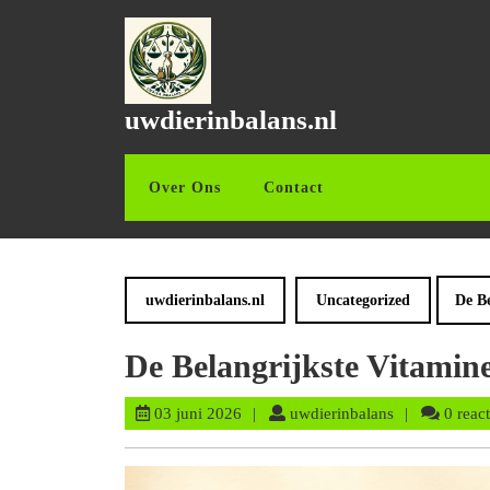
Ga
naar
de
inhoud
Ga
uwdierinbalans.nl
naar
de
inhoud
Over Ons
Contact
uwdierinbalans.nl
Uncategorized
De Be
De Belangrijkste Vitamin
03
uwdierinbalan
03 juni 2026
uwdierinbalans
0 react
juni
2026