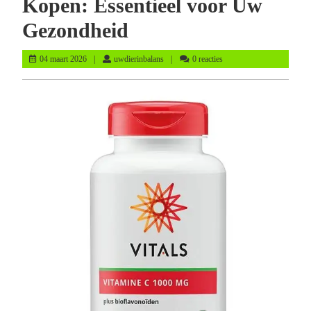
Kopen: Essentieel voor Uw
Gezondheid
04
uwdierinbalans
04 maart 2026
uwdierinbalans
0 reacties
maart
2026