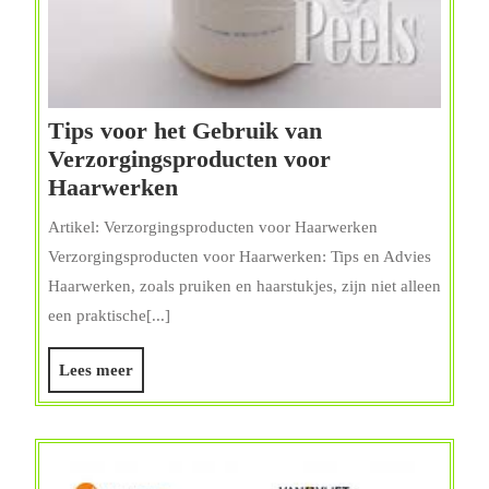
Tips voor het Gebruik van
Verzorgingsproducten voor
Tips
Haarwerken
voor
Artikel: Verzorgingsproducten voor Haarwerken
het
Verzorgingsproducten voor Haarwerken: Tips en Advies
Gebruik
Haarwerken, zoals pruiken en haarstukjes, zijn niet alleen
van
een praktische[...]
Verzorgingsproducten
voor
Lees
Lees meer
Haarwerken
meer