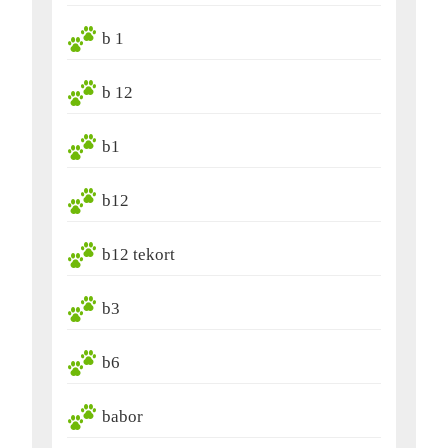
b 1
b 12
b1
b12
b12 tekort
b3
b6
babor