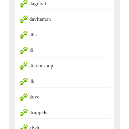
dagravit
davitamon
dha
di
dieren shop
dk
dove
druppels
eiwit