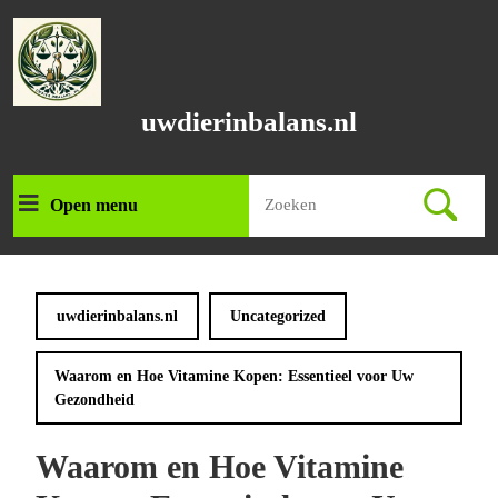
Ga
naar
de
inhoud
Ga
uwdierinbalans.nl
naar
de
inhoud
Zoek
Open menu
Open
naar:
menu
uwdierinbalans.nl
Uncategorized
Waarom en Hoe Vitamine Kopen: Essentieel voor Uw
Gezondheid
Waarom en Hoe Vitamine