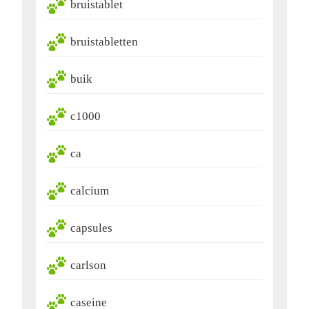
bruistablet
bruistabletten
buik
c1000
ca
calcium
capsules
carlson
caseine