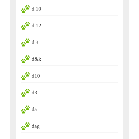
d 10
d 12
d 3
d&k
d10
d3
da
dag