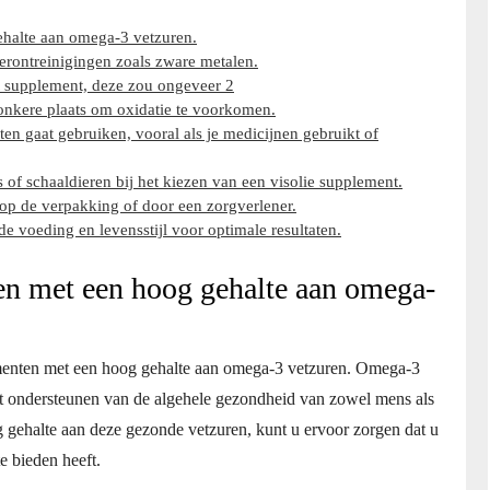
ehalte aan omega-3 vetzuren.
erontreinigingen zoals zware metalen.
 supplement, deze zou ongeveer 2
onkere plaats om oxidatie te voorkomen.
en gaat gebruiken, vooral als je medicijnen gebruikt of
 of schaaldieren bij het kiezen van een visolie supplement.
op de verpakking of door een zorgverlener.
 voeding en levensstijl voor optimale resultaten.
en met een hoog gehalte aan omega-
lementen met een hoog gehalte aan omega-3 vetzuren. Omega-3
et ondersteunen van de algehele gezondheid van zowel mens als
 gehalte aan deze gezonde vetzuren, kunt u ervoor zorgen dat u
te bieden heeft.