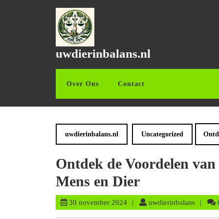
Ga
naar
de
inhoud
Ga
uwdierinbalans.nl
naar
de
inhoud
Over Ons
Contact
uwdierinbalans.nl
Uncategorized
Ontd
Ontdek de Voordelen van 
Mens en Dier
30
uwdieri
30 november 2024
uwdierinbalans
november