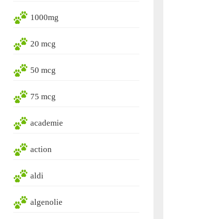
1000mg
20 mcg
50 mcg
75 mcg
academie
action
aldi
algenolie