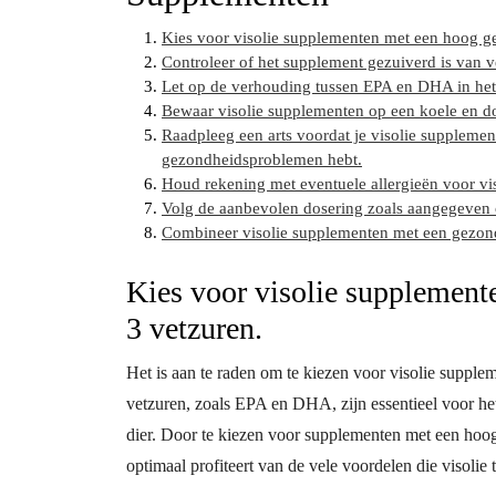
Kies voor visolie supplementen met een hoog g
Controleer of het supplement gezuiverd is van v
Let op de verhouding tussen EPA en DHA in het
Bewaar visolie supplementen op een koele en d
Raadpleeg een arts voordat je visolie supplement
gezondheidsproblemen hebt.
Houd rekening met eventuele allergieën voor vis
Volg de aanbevolen dosering zoals aangegeven 
Combineer visolie supplementen met een gezonde
Kies voor visolie supplement
3 vetzuren.
Het is aan te raden om te kiezen voor visolie supp
vetzuren, zoals EPA en DHA, zijn essentieel voor h
dier. Door te kiezen voor supplementen met een hoog
optimaal profiteert van de vele voordelen die visolie 