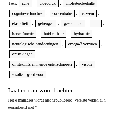
Tags:
acne
,
bloeddruk
,
cholesterolgehalte
,
cognitieve functies
,
concentratie
,
eczeem
,
elasticiteit
,
geheugen
,
gezondheid
,
hart
,
hersenfunctie
,
huid en haar
,
hydratatie
,
neurologische aandoeningen
,
omega-3 vetzuren
,
ontstekingen
,
ontstekingsremmende eigenschappen
,
visolie
,
visolie is goed voor
Laat een antwoord achter
Het e-mailadres wordt niet gepubliceerd.
Vereiste velden zijn
gemarkeerd met
*