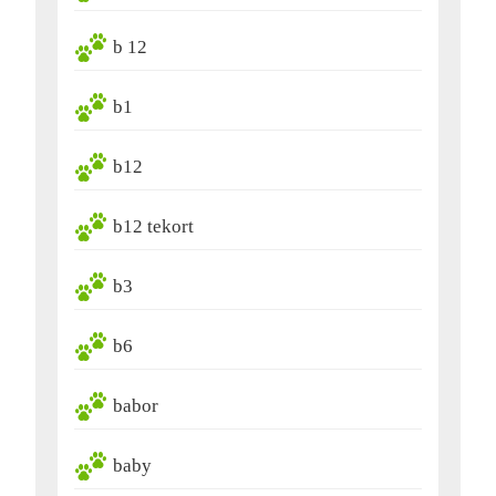
b 12
b1
b12
b12 tekort
b3
b6
babor
baby