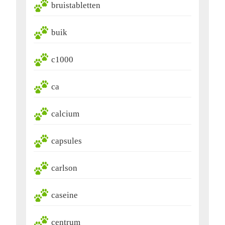
bruistabletten
buik
c1000
ca
calcium
capsules
carlson
caseine
centrum