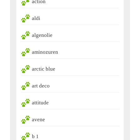
action
aldi
algenolie
aminozuren
arctic blue
art deco
attitude
avene
b 1