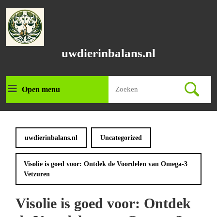
Ga
naar
de
inhoud
Ga
uwdierinbalans.nl
naar
de
inhoud
Zoek
Open menu
Open
naar:
menu
uwdierinbalans.nl
Uncategorized
Visolie is goed voor: Ontdek de Voordelen van Omega-3
Vetzuren
Visolie is goed voor: Ontdek