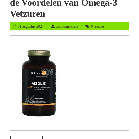
de Voordelen van Omega-3
Vetzuren
31
uwdierinbalans
31 augustus 2024
uwdierinbalans
0 reacties
augustus
2024