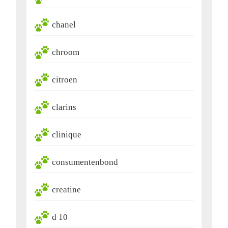
chanel
chroom
citroen
clarins
clinique
consumentenbond
creatine
d 10