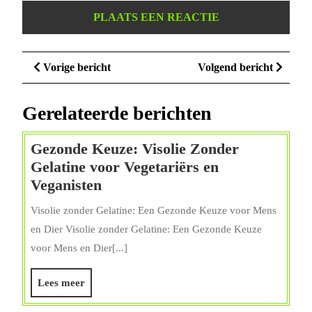
Berichtnavigatie
Vorige
Volge
Vorige bericht
Volgend bericht
bericht
bericht
Gerelateerde berichten
Gezonde Keuze: Visolie Zonder
Gelatine voor Vegetariërs en
Gezonde
Veganisten
Keuze:
Visolie zonder Gelatine: Een Gezonde Keuze voor Mens
Visolie
en Dier Visolie zonder Gelatine: Een Gezonde Keuze
Zonder
voor Mens en Dier[...]
Gelatine
voor
Lees
Lees meer
Vegetariërs
meer
en