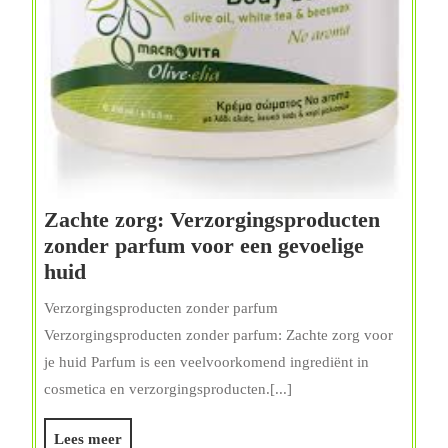
Zachte zorg: Verzorgingsproducten
zonder parfum voor een gevoelige
Zachte
huid
zorg:
Verzorgingsproducten zonder parfum
Verzorgingsproducten
Verzorgingsproducten zonder parfum: Zachte zorg voor
zonder
je huid Parfum is een veelvoorkomend ingrediënt in
parfum
cosmetica en verzorgingsproducten.[...]
voor
een
Lees
Lees meer