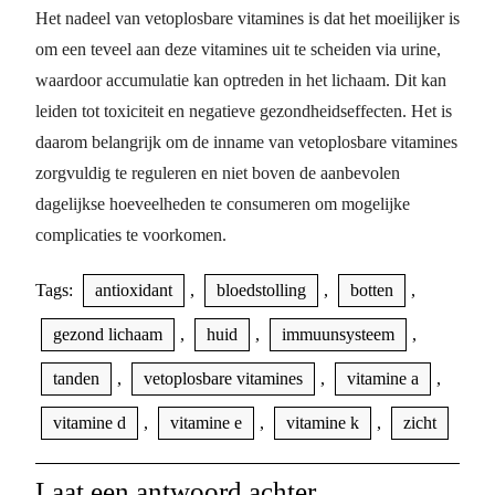
Het nadeel van vetoplosbare vitamines is dat het moeilijker is
om een teveel aan deze vitamines uit te scheiden via urine,
waardoor accumulatie kan optreden in het lichaam. Dit kan
leiden tot toxiciteit en negatieve gezondheidseffecten. Het is
daarom belangrijk om de inname van vetoplosbare vitamines
zorgvuldig te reguleren en niet boven de aanbevolen
dagelijkse hoeveelheden te consumeren om mogelijke
complicaties te voorkomen.
Tags:
antioxidant
,
bloedstolling
,
botten
,
gezond lichaam
,
huid
,
immuunsysteem
,
tanden
,
vetoplosbare vitamines
,
vitamine a
,
vitamine d
,
vitamine e
,
vitamine k
,
zicht
Laat een antwoord achter