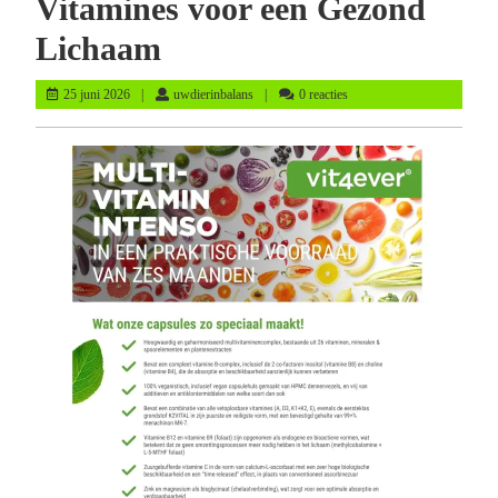
Vitamines voor een Gezond
Lichaam
25
uwdierinbalans
25 juni 2026
uwdierinbalans
0 reacties
juni
2026