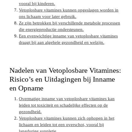
vooral bij kinderen.
Vetoplosbare vitamines kunnen opgeslagen worden in
ons lichaam voor later gebruik.
Ze zijn betrokken bij verschillende metabole processen
die energieproductie ondersteunen.
Een evenwichtige inname van vetoplosbare vitamines
draagt bij aan algehele gezondheid en welzijn.
Nadelen van Vetoplosbare Vitamines:
Risico’s en Uitdagingen bij Inname
en Opname
Overmatige inname van vetoplosbare vitamines kan
leiden tot toxiciteit en schadelijke effecten op de
gezondheid.
Vetoplosbare vitamines kunnen zich ophopen in het
lichaam en leiden tot een overschot, vooral bij
langdurige suppletie.