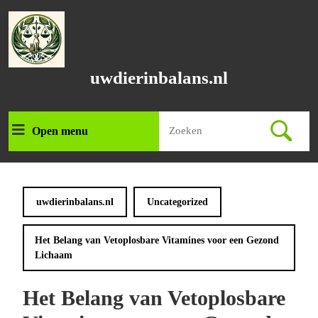
Ga
naar
de
inhoud
Ga
uwdierinbalans.nl
naar
de
inhoud
Zoek
Open menu
Open
naar:
menu
uwdierinbalans.nl
Uncategorized
Het Belang van Vetoplosbare Vitamines voor een Gezond
Lichaam
Het Belang van Vetoplosbare