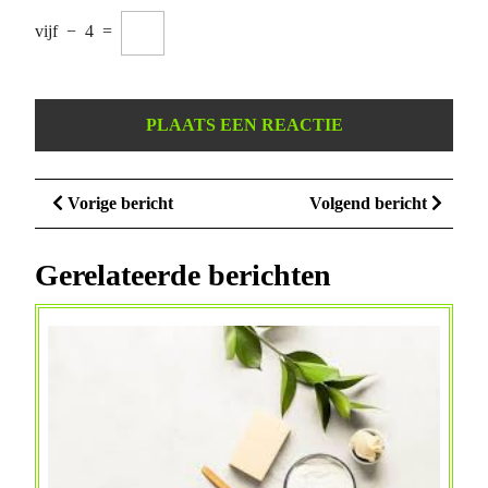
vijf
−
4
=
Berichtnavigatie
Vorige
Volge
Vorige bericht
Volgend bericht
bericht
bericht
Gerelateerde berichten