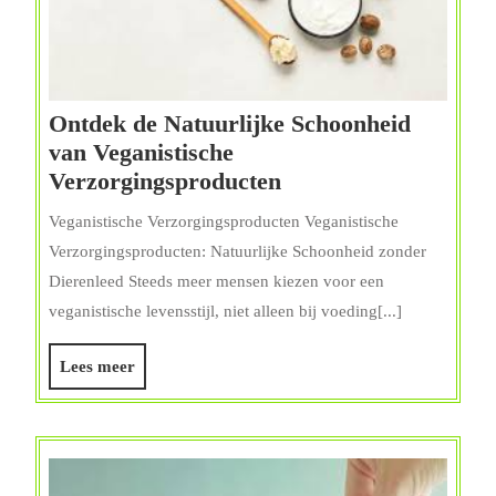
Ontdek de Natuurlijke Schoonheid
van Veganistische
Ontdek
Verzorgingsproducten
de
Veganistische Verzorgingsproducten Veganistische
Natuurlijke
Verzorgingsproducten: Natuurlijke Schoonheid zonder
Schoonheid
Dierenleed Steeds meer mensen kiezen voor een
van
veganistische levensstijl, niet alleen bij voeding[...]
Veganistische
Verzorgingsproduct
Lees
Lees meer
meer