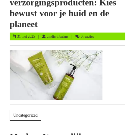
verzorgingsproducten: Kies
bewust voor je huid en de
planeet
31
uwdierinbalans
31 mei 2025
uwdierinbalans
0 reacties
mei
2025
Uncategorized