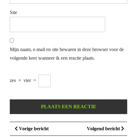
Site
Mijn naam, e-mail en site bewaren in deze browser voor de
volgende keer wanneer ik een reactie plaats.
zes
×
vier
=
Berichtnavigatie
Vorige
Volge
Vorige bericht
Volgend bericht
bericht
bericht