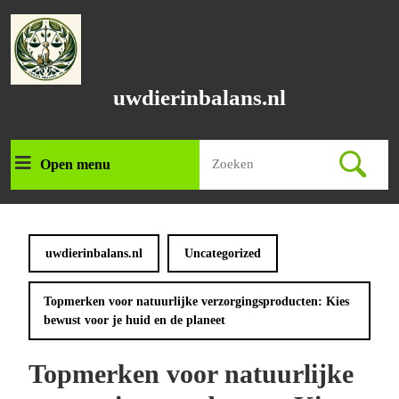
Ga
naar
de
inhoud
Ga
uwdierinbalans.nl
naar
de
inhoud
Zoek
Open menu
Open
naar:
menu
uwdierinbalans.nl
Uncategorized
Topmerken voor natuurlijke verzorgingsproducten: Kies
bewust voor je huid en de planeet
Topmerken voor natuurlijke