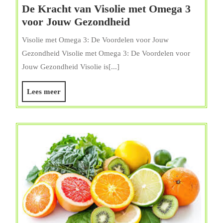
De Kracht van Visolie met Omega 3
De
voor Jouw Gezondheid
Kracht
Visolie met Omega 3: De Voordelen voor Jouw
van
Gezondheid Visolie met Omega 3: De Voordelen voor
Visolie
Jouw Gezondheid Visolie is[...]
met
Omega
Lees
Lees meer
3
meer
voor
Jouw
Gezondheid