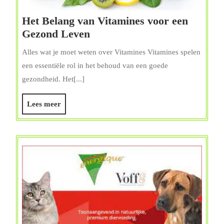
Het Belang van Vitamines voor een
Het
Gezond Leven
Belang
Alles wat je moet weten over Vitamines Vitamines spelen
van
een essentiële rol in het behoud van een goede
Vitamines
gezondheid. Het[...]
voor
een
Lees
Lees meer
Gezond
meer
Leven