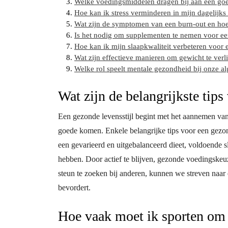
Welke voedingsmiddelen dragen bij aan een go
Hoe kan ik stress verminderen in mijn dagelijks
Wat zijn de symptomen van een burn-out en ho
Is het nodig om supplementen te nemen voor e
Hoe kan ik mijn slaapkwaliteit verbeteren voor
Wat zijn effectieve manieren om gewicht te ver
Welke rol speelt mentale gezondheid bij onze al
Wat zijn de belangrijkste tips
Een gezonde levensstijl begint met het aannemen va
goede komen. Enkele belangrijke tips voor een gezon
een gevarieerd en uitgebalanceerd dieet, voldoende sla
hebben. Door actief te blijven, gezonde voedingskeuz
steun te zoeken bij anderen, kunnen we streven naar 
bevordert.
Hoe vaak moet ik sporten om 