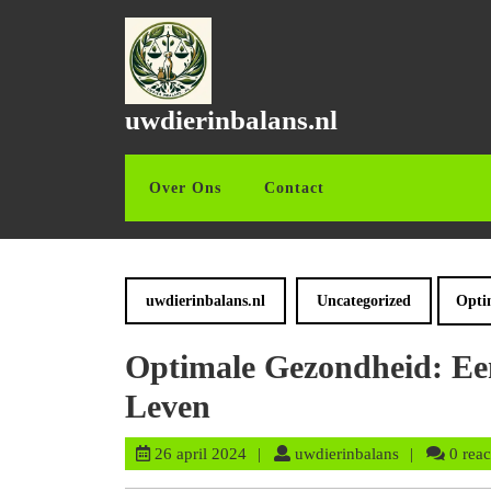
Ga
naar
de
inhoud
Ga
uwdierinbalans.nl
naar
de
inhoud
Over Ons
Contact
uwdierinbalans.nl
Uncategorized
Opti
Optimale Gezondheid: Ee
Leven
26
uwdierinbala
26 april 2024
uwdierinbalans
0 reac
april