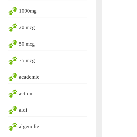
1000mg
20 mcg
50 mcg
75 mcg
academie
action
aldi
algenolie