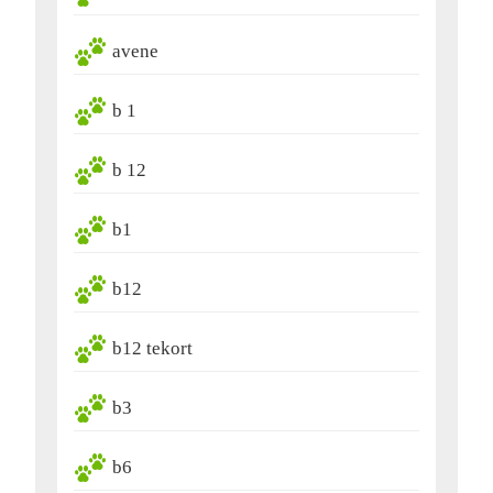
avene
b 1
b 12
b1
b12
b12 tekort
b3
b6