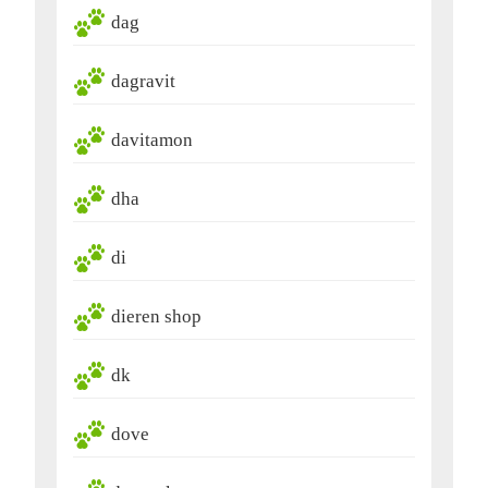
dag
dagravit
davitamon
dha
di
dieren shop
dk
dove