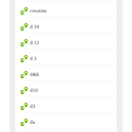
creatine
d 10
d 12
d 3
d&k
d10
d3
da