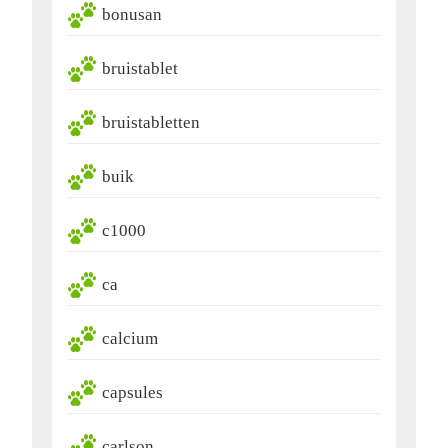
bonusan
bruistablet
bruistabletten
buik
c1000
ca
calcium
capsules
carlson