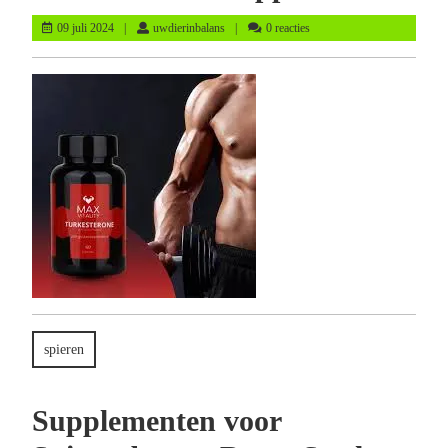
09
uwdierinbalans
09 juli 2024
uwdierinbalans
0 reacties
juli
2024
spieren
Supplementen voor