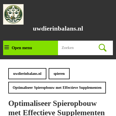
Ga
naar
de
inhoud
Ga
uwdierinbalans.nl
naar
de
inhoud
Zoek
Open menu
Open
naar:
menu
uwdierinbalans.nl
spieren
Optimaliseer Spieropbouw met Effectieve Supplementen
Optimaliseer Spieropbouw
met Effectieve Supplementen