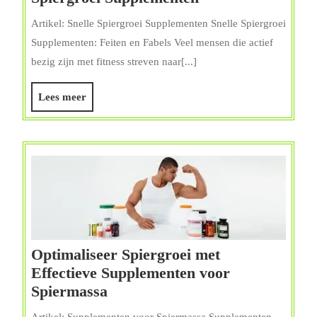
de
Artikel: Snelle Spiergroei Supplementen Snelle Spiergroei
Waarheid
Supplementen: Feiten en Fabels Veel mensen die actief
over
bezig zijn met fitness streven naar[...]
Snelle
Spiergroei
Lees
Lees meer
Supplementen
meer
Optimaliseer Spiergroei met
Effectieve Supplementen voor
Optimaliseer
Spiermassa
Spiergroei
Artikel: Supplementen voor Spiermassa Supplementen