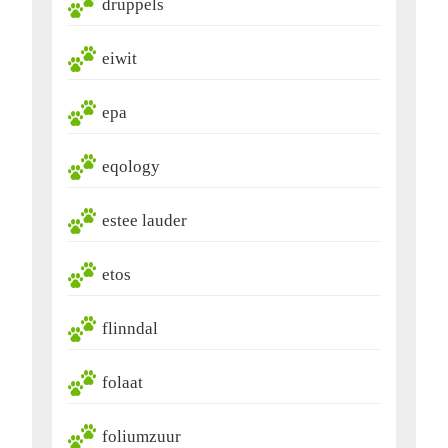
druppels
eiwit
epa
eqology
estee lauder
etos
flinndal
folaat
foliumzuur