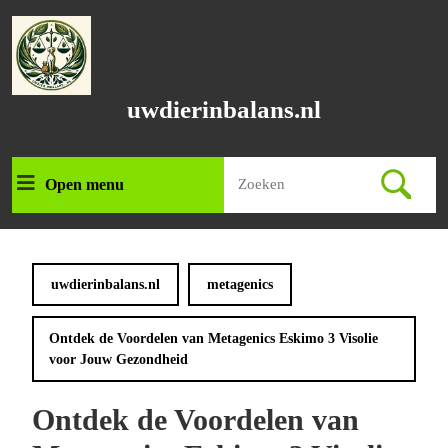
Ga
naar
de
inhoud
Ga
uwdierinbalans.nl
naar
de
inhoud
Zoek
Open menu
Open
naar:
menu
uwdierinbalans.nl
metagenics
Ontdek de Voordelen van Metagenics Eskimo 3 Visolie
voor Jouw Gezondheid
Ontdek de Voordelen van