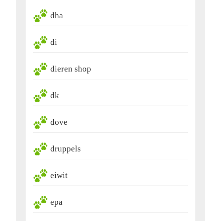
dha
di
dieren shop
dk
dove
druppels
eiwit
epa