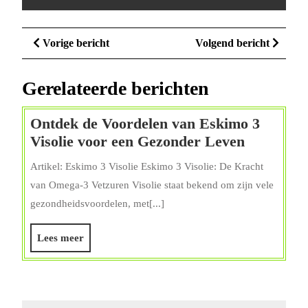
Berichtnavigatie
Vorige
Volge
Vorige bericht
Volgend bericht
bericht
bericht
Gerelateerde berichten
Ontdek de Voordelen van Eskimo 3
Ontdek
Visolie voor een Gezonder Leven
de
Artikel: Eskimo 3 Visolie Eskimo 3 Visolie: De Kracht
Voordele
van Omega-3 Vetzuren Visolie staat bekend om zijn vele
van
gezondheidsvoordelen, met[...]
Eskimo
3
Lees
Lees meer
Visolie
meer
voor
een
Gezonder