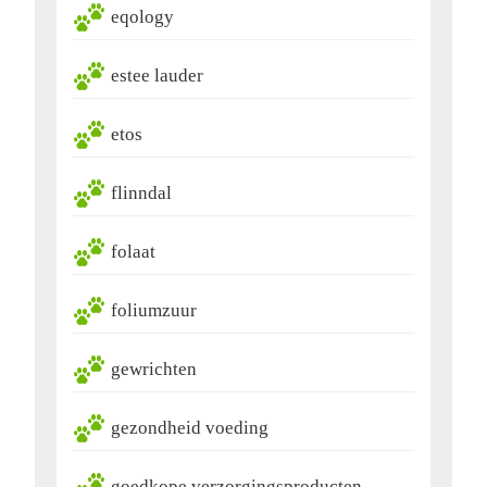
eqology
estee lauder
etos
flinndal
folaat
foliumzuur
gewrichten
gezondheid voeding
goedkope verzorgingsproducten