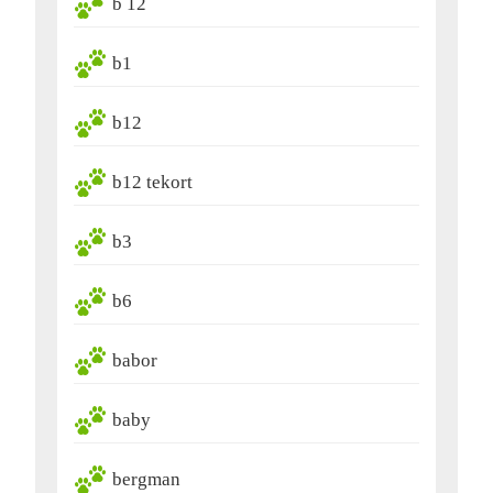
b 12
b1
b12
b12 tekort
b3
b6
babor
baby
bergman