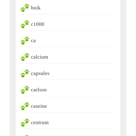
buik
c1000
ca
calcium
capsules
carlson
caseine
centrum