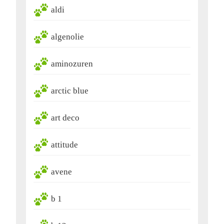
aldi
algenolie
aminozuren
arctic blue
art deco
attitude
avene
b 1