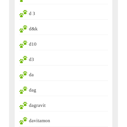
d 3
d&k
d10
d3
da
dag
dagravit
davitamon