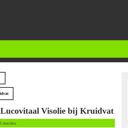
idvat
ucovitaal Visolie bij Kruidvat
nbalans
0 reacties