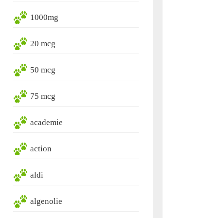
1000mg
20 mcg
50 mcg
75 mcg
academie
action
aldi
algenolie