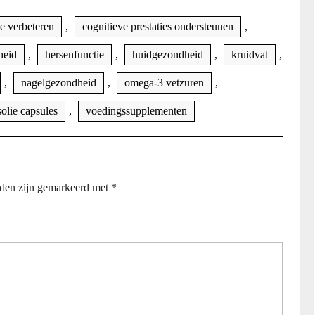
te verbeteren
,
cognitieve prestaties ondersteunen
,
heid
,
hersenfunctie
,
huidgezondheid
,
kruidvat
,
,
nagelgezondheid
,
omega-3 vetzuren
,
solie capsules
,
voedingssupplementen
lden zijn gemarkeerd met
*