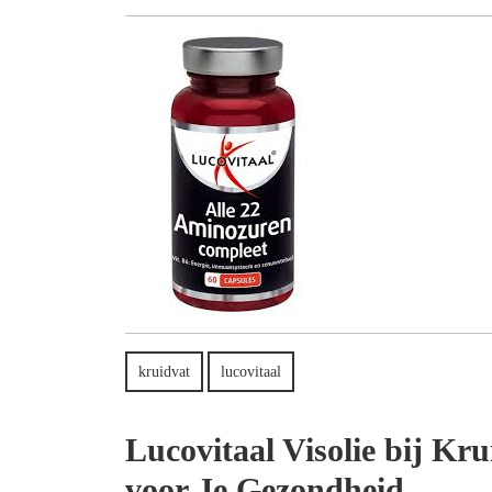
november
2024
kruidvat
lucovitaal
Lucovitaal Visolie bij Kr
voor Je Gezondheid