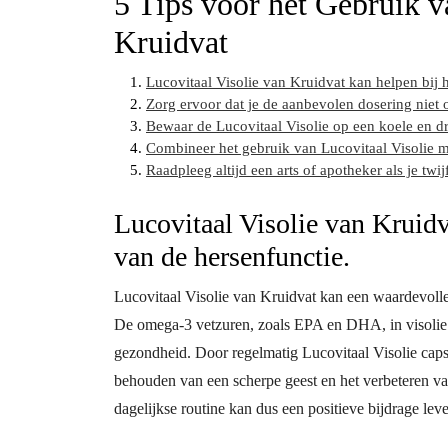
5 Tips voor het Gebruik v
Kruidvat
Lucovitaal Visolie van Kruidvat kan helpen bij 
Zorg ervoor dat je de aanbevolen dosering niet 
Bewaar de Lucovitaal Visolie op een koele en dr
Combineer het gebruik van Lucovitaal Visolie 
Raadpleeg altijd een arts of apotheker als je twi
Lucovitaal Visolie van Kruidv
van de hersenfunctie.
Lucovitaal Visolie van Kruidvat kan een waardevolle
De omega-3 vetzuren, zoals EPA en DHA, in visolie 
gezondheid. Door regelmatig Lucovitaal Visolie capsu
behouden van een scherpe geest en het verbeteren van
dagelijkse routine kan dus een positieve bijdrage lev