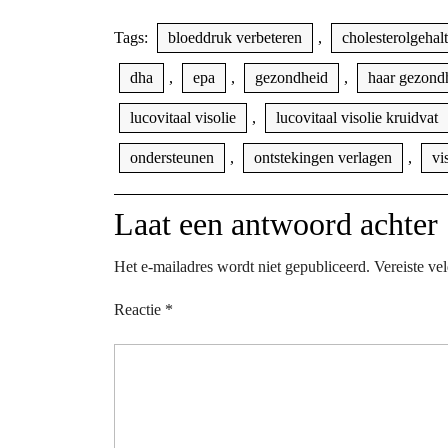
Tags:
bloeddruk verbeteren
,
cholesterolgehal
dha
,
epa
,
gezondheid
,
haar gezond
lucovitaal visolie
,
lucovitaal visolie kruidvat
ondersteunen
,
ontstekingen verlagen
,
vi
Laat een antwoord achter
Het e-mailadres wordt niet gepubliceerd.
Vereiste ve
Reactie
*