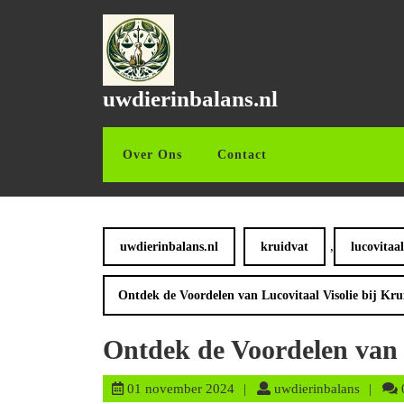
Ga
naar
de
inhoud
Ga
uwdierinbalans.nl
naar
de
inhoud
Over Ons
Contact
,
uwdierinbalans.nl
kruidvat
lucovitaal
Ontdek de Voordelen van Lucovitaal Visolie bij Kru
Ontdek de Voordelen van L
01
uwdieri
01 november 2024
uwdierinbalans